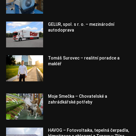
GELUR, spol. s r. o. – mezinárodní
autodoprava
Tomáš Surovec – realitní poradce a
makléř
Moje Smečka – Chovatelské a
zahrádkářské potřeby
HAVOG – Fotovoltaika, tepelná čerpadla,
klimatizace a chlazení z Trnavy u Zlína