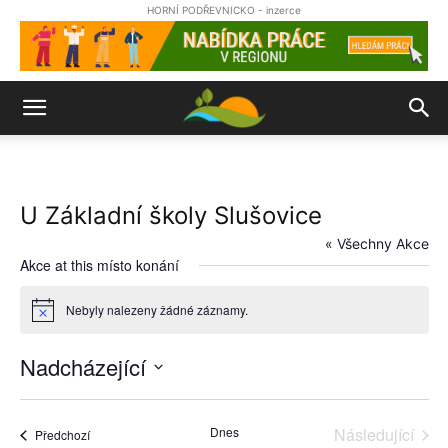
HORNÍ PODŘEVNICKO - inzerce
U Základní školy Slušovice
« Všechny Akce
Akce at this místo konání
Nebyly nalezeny žádné záznamy.
Notice
Nadcházející
Vyberte
datum.
Dnes
Následující
Akce
Předchozí