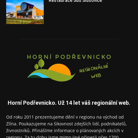
Restaurace Sud Slušovice
Horní Podřevnicko. Už 14 let váš regionální web.
Od roku 2011 prezentujeme dění v regionu na východ od
Zlína. Poukazujeme na šikovnost zdejších lidí, podnikatelů,
živnostníků. Přinášíme informace o plánovaných akcích v
regionu. Za tu dobu jsme mimo jiné přinesli přes 1700