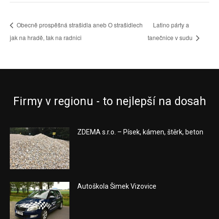
Obecně prospěšná strašidla aneb O strašidlech
Latino párty a
jak na hradě, tak na radnici
tanečnice v sudu
Firmy v regionu - to nejlepší na dosah
ZDEMA s.r.o. – Písek, kámen, štěrk, beton
Autoškola Šimek Vizovice