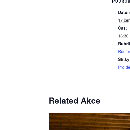
PODROB
Datum
17 če
Čas:
16:30
Rubri
Rodin
Štítky
Pro dě
Related Akce