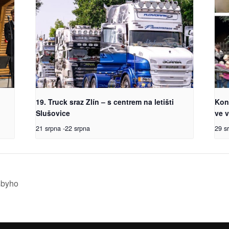
19. Truck sraz Zlín – s centrem na letišti
Kon
Slušovice
ve v
21 srpna
-
22 srpna
29 s
sbyho