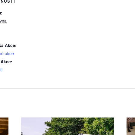
NOSTI
:
rvna
ka Akce:
né akce
 Akce:
ti