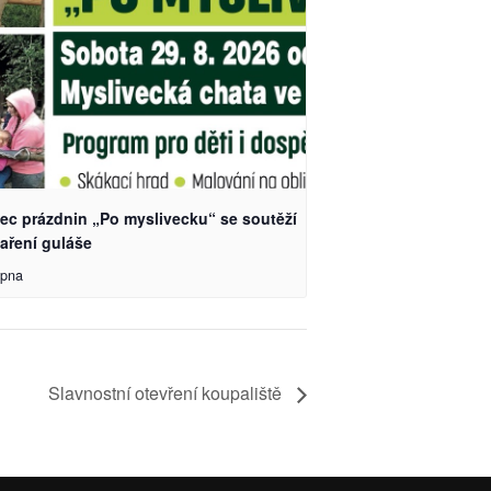
ec prázdnin „Po myslivecku“ se soutěží
aření guláše
rpna
Slavnostní otevření koupaliště