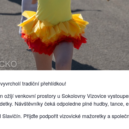
yvrcholí tradiční přehlídkou!
in ožijí venkovní prostory u Sokolovny Vizovice vystou
detky. Návštěvníky čeká odpoledne plné hudby, tance, e
lavičín. Přijďte podpořit vizovické mažoretky a společně