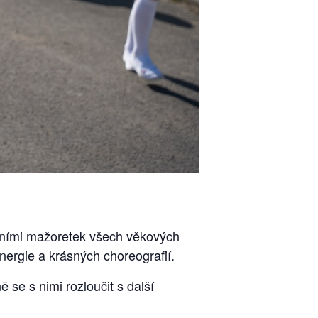
peními mažoretek všech věkových
nergie a krásných choreografií.
 se s nimi rozloučit s další