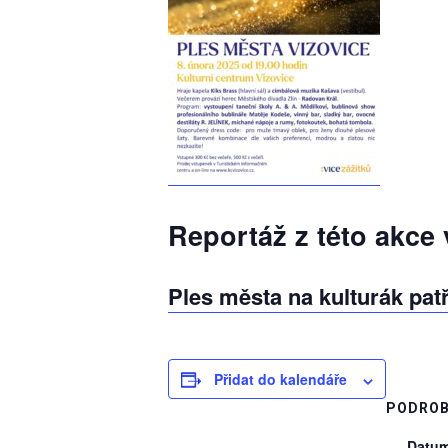
Reportáž z této akce
Ples města na kulturák patří
Přidat do kalendáře
PODROB
Datum