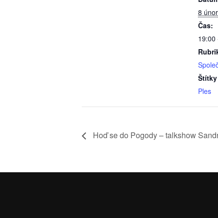
8 úno
Čas:
19:00 
Rubri
Spole
Štítky
Ples
Hoď se do Pogody – talkshow Sand