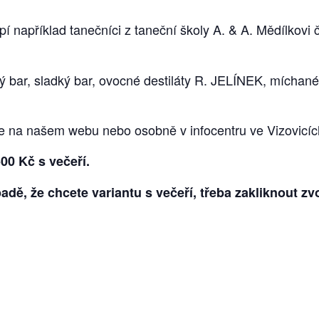
í například tanečníci z taneční školy A. & A. Mědílkovi č
ý bar, sladký bar, ovocné destiláty R. JELÍNEK, míchané
e na našem webu nebo osobně v infocentru ve Vizovicíc
00 Kč s večeří.
ípadě, že chcete variantu s večeří, třeba zakliknout z