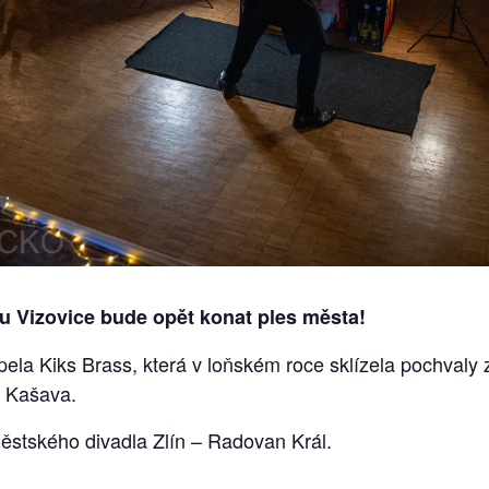
ru Vizovice bude opět konat ples města!
la Kiks Brass, která v loňském roce sklízela pochvaly z
u Kašava.
stského divadla Zlín – Radovan Král.