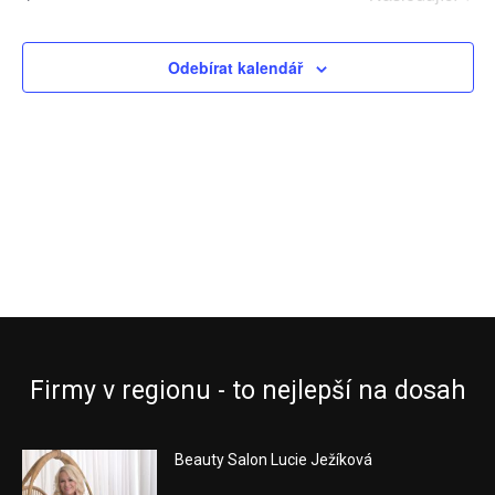
hledání
Ak
Akce
a
Odebírat kalendář
zobraz
Akce
Firmy v regionu - to nejlepší na dosah
Beauty Salon Lucie Ježíková