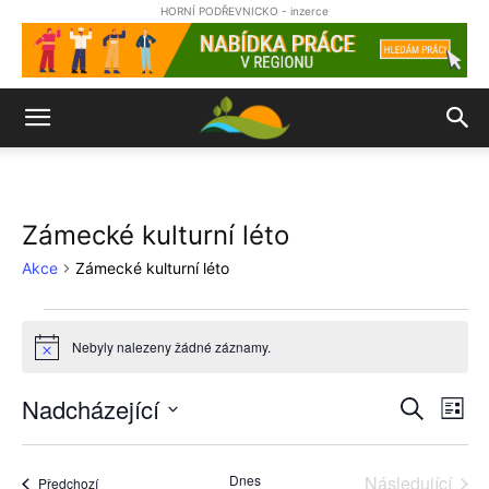
HORNÍ PODŘEVNICKO - inzerce
Zámecké kulturní léto
Akce
Zámecké kulturní léto
Akce
Nebyly nalezeny žádné záznamy.
Notice
Nadcházející
Nav
Naviga
Hledat
Sezn
pro
Vyberte
pro
datum.
zob
Dnes
Následující
Akce
Předchozí