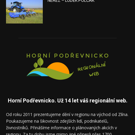
NEREZ – LUDĚK POLČÁK
Horní Podřevnicko. Už 14 let váš regionální web.
Od roku 2011 prezentujeme dění v regionu na východ od Zlína.
Poukazujeme na šikovnost zdejších lidí, podnikatelů,
živnostníků. Přinášíme informace o plánovaných akcích v
regionu. Za tu dobu jsme mimo jiné přinesli přes 1700