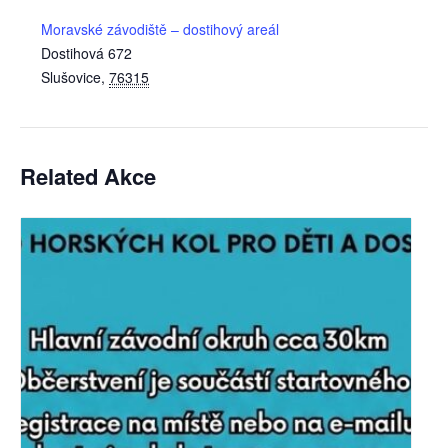
Moravské závodiště – dostihový areál
Dostihová 672
Slušovice
,
76315
Related Akce