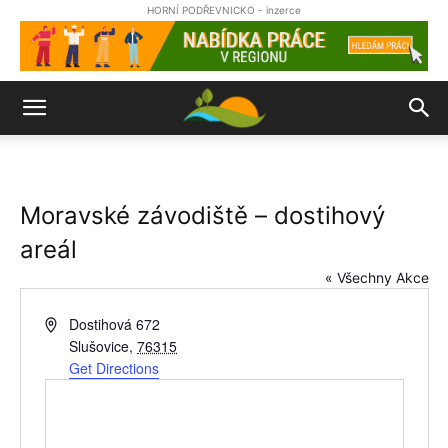
HORNÍ PODŘEVNICKO - inzerce
Moravské závodiště – dostihový
areál
« Všechny Akce
Address
Dostihová 672
Slušovice
,
76315
Get Directions