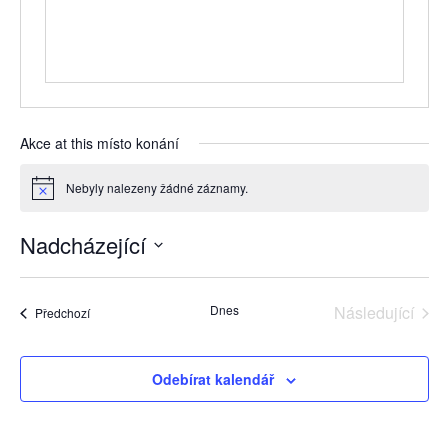
Akce at this místo konání
Nebyly nalezeny žádné záznamy.
Notice
Nadcházející
Vyberte
datum.
Dnes
Následující
Akce
Předchozí
Akce
Odebírat kalendář