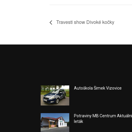
Travesti show Divoké kočky
Autoškola Šimek Vizovice
Potraviny MB Centrum Aktuáln
leták