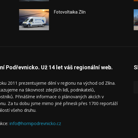
Fotovoltaika Zlín
ní Podřevnicko. Už 14 let váš regionální web.
S
oku 2011 prezentujeme dění v regionu na východ od Zlína.
azujeme na šikovnost zdejších lidí, podnikatelů,
ostníků. Přinášíme informace o plánovaných akcích v
onu. Za tu dobu jsme mimo jiné přinesli přes 1700 reportáží
álostí všeho druhu.
kce:
info@hornipodrevnicko.cz