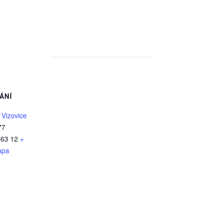
ÁNÍ
 Vizovice
77
763 12
+
apa