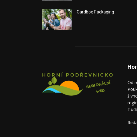
Cardbox Packaging
Hor
Od r
Pouk
živn
regi
z ud
Reda