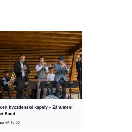
cert hvozdenské kapely – Záhumení
eet Band
pna @ 15:00