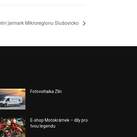
tní jarmark Mikroregionu Slušovicko
Fotovoltaika Zlín
E-shop Motokrámek – díly pro
tvou legendu