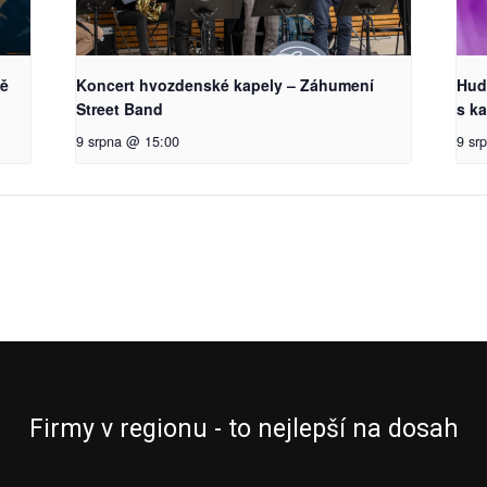
vě
Koncert hvozdenské kapely – Záhumení
Hud
Street Band
s k
9 srpna @ 15:00
9 sr
Firmy v regionu - to nejlepší na dosah