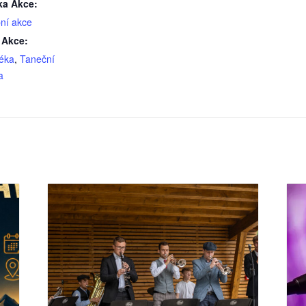
ka Akce:
ní akce
 Akce:
téka
,
Taneční
a