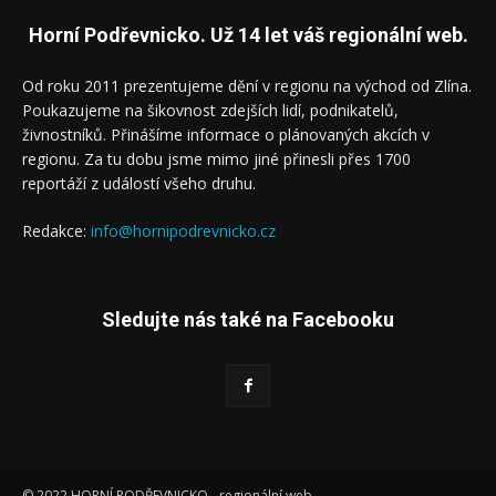
Horní Podřevnicko. Už 14 let váš regionální web.
Od roku 2011 prezentujeme dění v regionu na východ od Zlína.
Poukazujeme na šikovnost zdejších lidí, podnikatelů,
živnostníků. Přinášíme informace o plánovaných akcích v
regionu. Za tu dobu jsme mimo jiné přinesli přes 1700
reportáží z událostí všeho druhu.
Redakce:
info@hornipodrevnicko.cz
Sledujte nás také na Facebooku
© 2022 HORNÍ PODŘEVNICKO - regionální web