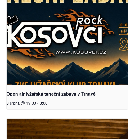
Open air lyžařská taneční zábava v Trnavě
8 srpna @ 19:00
-
3:00