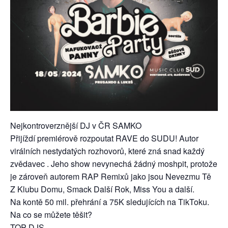
Nejkontroverznější DJ v ČR SAMKO
Přijíždí premiérově rozpoutat RAVE do SUDU! Autor
virálních nestydatých rozhovorů, které zná snad každý
zvědavec . Jeho show nevynechá žádný moshpit, protože
je zároveň autorem RAP Remixů jako jsou Nevezmu Tě
Z Klubu Domu, Smack Další Rok, Miss You a další.
Na kontě 50 mil. přehrání a 75K sledujících na TikToku.
Na co se můžete těšit?
TOP DJS