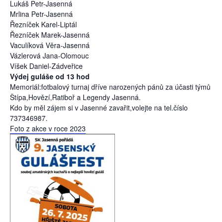
Lukáš Petr-Jasenná
Mrlina Petr-Jasenná
Řezníček Karel-Liptál
Řezníček Marek-Jasenná
Vaculíková Věra-Jasenná
Vázlerová Jana-Olomouc
Víšek Daniel-Zádveřice
Výdej guláše od 13 hod
Memoriál:fotbalový turnaj dříve narozených pánů za účasti týmů
Štípa,Hovězí,Ratiboř a Legendy Jasenná.
Kdo by měl zájem si v Jasenné zavařit,volejte na tel.číslo
737346987.
Foto z akce v roce 2023