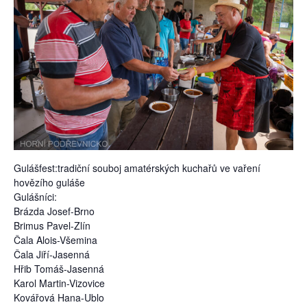
Gulášfest:tradiční souboj amatérských kuchařů ve vaření
hovězího guláše
Gulášníci:
Brázda Josef-Brno
Brimus Pavel-Zlín
Čala Alois-Všemina
Čala Jiří-Jasenná
Hřib Tomáš-Jasenná
Karol Martin-Vizovice
Kovářová Hana-Ublo