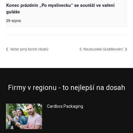
Konec prázdnin „Po myslivecku“ se soutěží ve vaření
guláše
29 srpna
Večer plný bicích rituálů
5. Neubuzské Guláškování
Firmy v regionu - to nejlepší na dosah
Cardbox Packaging