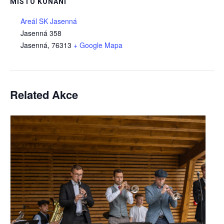
MÍSTO KONÁNÍ
Areál SK Jasenná
Jasenná 358
Jasenná
,
76313
+ Google Mapa
Related Akce