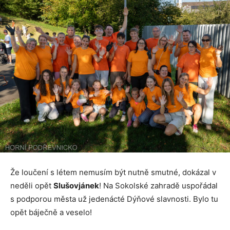
Že loučení s létem nemusím být nutně smutné, dokázal v
neděli opět
Slušovjánek
! Na Sokolské zahradě uspořádal
s podporou města už jedenácté Dýňové slavnosti. Bylo tu
opět báječně a veselo!