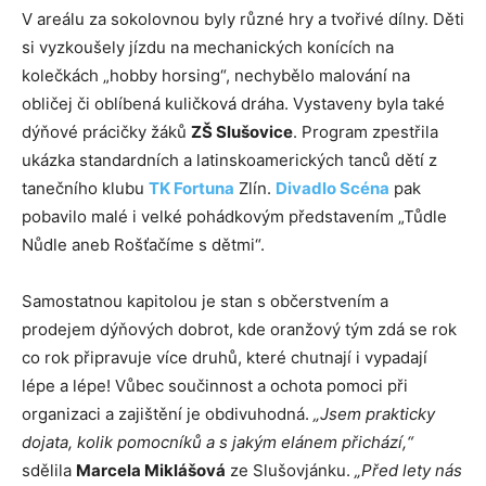
V areálu za sokolovnou byly různé hry a tvořivé dílny. Děti
si vyzkoušely jízdu na mechanických konících na
kolečkách „hobby horsing“, nechybělo malování na
obličej či oblíbená kuličková dráha. Vystaveny byla také
dýňové prácičky žáků
ZŠ Slušovice
. Program zpestřila
ukázka standardních a latinskoamerických tanců dětí z
tanečního klubu
TK Fortuna
Zlín.
Divadlo Scéna
pak
pobavilo malé i velké pohádkovým představením „Tůdle
Nůdle aneb Rošťačíme s dětmi“.
Samostatnou kapitolou je stan s občerstvením a
prodejem dýňových dobrot, kde oranžový tým zdá se rok
co rok připravuje více druhů, které chutnají i vypadají
lépe a lépe! Vůbec součinnost a ochota pomoci při
organizaci a zajištění je obdivuhodná.
„Jsem prakticky
dojata, kolik pomocníků a s jakým elánem přichází,“
sdělila
Marcela Miklášová
ze Slušovjánku.
„Před lety nás