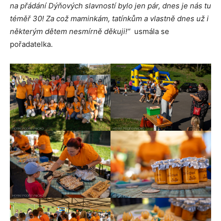
na přádání Dýňových slavností bylo jen pár, dnes je nás tu
téměř 30! Za což maminkám, tatínkům a vlastně dnes už i
některým dětem nesmírně děkuji!“
usmála se
pořadatelka.