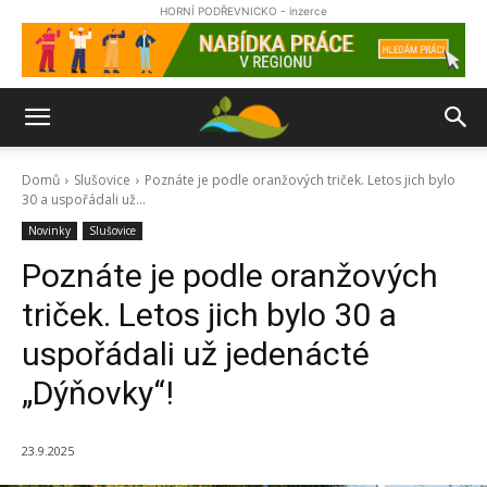
HORNÍ PODŘEVNICKO - inzerce
Domů
Slušovice
Poznáte je podle oranžových triček. Letos jich bylo
30 a uspořádali už...
Novinky
Slušovice
Poznáte je podle oranžových
triček. Letos jich bylo 30 a
uspořádali už jedenácté
„Dýňovky“!
23.9.2025