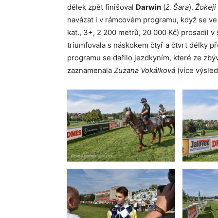
délek zpět finišoval
Darwin
(
ž. Šara
).
Žokeji
navázat i v rámcovém programu, když se ve
kat., 3+, 2 200 metrů, 20 000 Kč) prosadil 
triumfovala s náskokem čtyř a čtvrt délky p
programu se dařilo jezdkyním, které ze zbýv
zaznamenala
Zuzana Vokálková
(více výsle