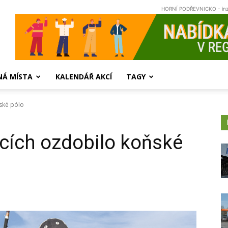
HORNÍ PODŘEVNICKO - in
NÁ MÍSTA
KALENDÁŘ AKCÍ
TAGY
ňské pólo
icích ozdobilo koňské