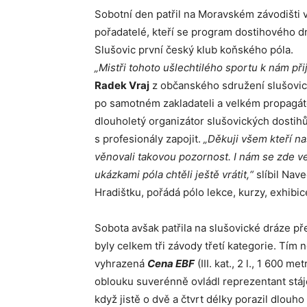
Sobotní den patřil na Moravském závodišti 
pořadatelé, kteří se program dostihového dn
Slušovic první český klub koňského póla.
„Mistři tohoto ušlechtilého sportu k nám přij
Radek Vraj
z občanského sdružení slušovic
po samotném zakladateli a velkém propagát
dlouholetý organizátor slušovických dostihů
s profesionály zapojit.
„Děkuji všem kteří na
věnovali takovou pozornost. I nám se zde ve
ukázkami póla chtěli ještě vrátit,“
slíbil Nav
Hradištku, pořádá pólo lekce, kurzy, exhibice,
Sobota avšak patřila na slušovické dráze p
byly celkem tři závody třetí kategorie. Tím
vyhrazená
Cena EBF
(III. kat., 2 l., 1 600
oblouku suverénně ovládl reprezentant stá
když jistě o dvě a čtvrt délky porazil dlouho