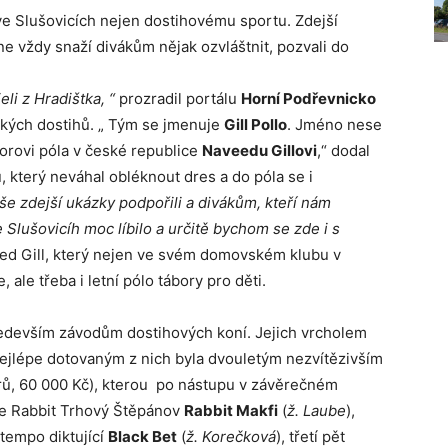
ve Slušovicích nejen dostihovému sportu. Zdejší
e vždy snaží divákům nějak ozvláštnit, pozvali do
eli z Hradištka, “
prozradil portálu
Horní Podřevnicko
kých dostihů. „ Tým se jmenuje
Gill Pollo
. Jméno nese
orovi póla v české republice
Naveedu Gillovi
,“ dodal
, který neváhal obléknout dres a do póla se i
še zdejší ukázky podpořili a divákům, kteří nám
 Slušovicíh moc líbilo a určitě bychom se zde i s
eed Gill, který nejen ve svém domovském klubu v
 ale třeba i letní pólo tábory pro děti.
ředevším závodům dostihových koní. Jejich vrcholem
 nejlépe dotovaným z nich byla dvouletým nezvítězivším
 metrů, 60 000 Kč), kterou po nástupu v závěrečném
je Rabbit Trhový Štěpánov
Rabbit Makfi
(
ž. Laube
),
 tempo diktující
Black Bet
(
ž. Korečková
), třetí pět