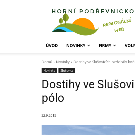
Horní
Podřevnicko
ÚVOD
NOVINKY
FIRMY
VOL
Domů
Novinky
Dostihy ve Slušovicích ozdobilo ko
Novinky
Slušovice
Dostihy ve Slušov
pólo
22.9.2015