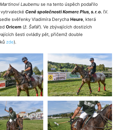
 Martinovi Laubemu
se na tento úspěch podařilo
 vytrvalecké
Ceně společnosti Komerc Plus, s. r. o.
(V.
v sedle svěřenky Vladimíra Derycha
Heure
, která
řed
Oricem
(
ž. Šafář
). Ve zbývajících dostizích
ajících šesti ovládly pět, přičemž double
dků
zde
).