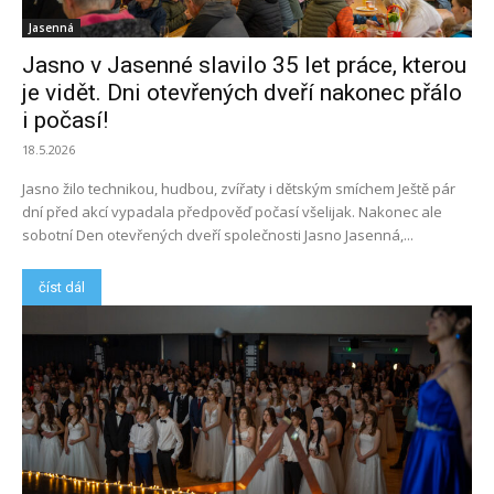
Jasenná
Jasno v Jasenné slavilo 35 let práce, kterou
je vidět. Dni otevřených dveří nakonec přálo
i počasí!
18.5.2026
Jasno žilo technikou, hudbou, zvířaty i dětským smíchem Ještě pár
dní před akcí vypadala předpověď počasí všelijak. Nakonec ale
sobotní Den otevřených dveří společnosti Jasno Jasenná,...
číst dál