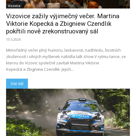
Vizovice
Vizovice zažily výjimečný večer. Martina
Viktorie Kopecká a Zbigniew Czendlik
pokřtili nově zrekonstruovaný sál
13.5.2026
Mimořádný večer plný humoru, laskavosti, nadhledu, životních
zkušeností i silných myšlenek nabídla talk show V rytmu tance, se
kterou do Vizovic společně zavítali Martina Viktorie
Kopecká a Zbigniew Czendlik. Jejich...
číst dál