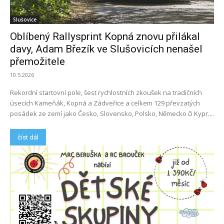
Slušovice
Oblíbený Rallysprint Kopná znovu přilákal
davy, Adam Březík ve Slušovicích nenašel
přemožitele
10.5.2026
Rekordní startovní pole, šest rychlostních zkoušek na tradičních
úsecích Kameňák, Kopná a Zádveřice a celkem 129 převzatých
posádek ze zemí jako Česko, Slovensko, Polsko, Německo či Kypr....
číst dál