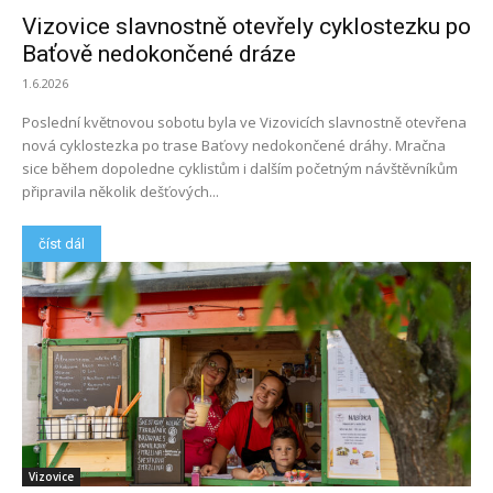
Vizovice slavnostně otevřely cyklostezku po
Baťově nedokončené dráze
1.6.2026
Poslední květnovou sobotu byla ve Vizovicích slavnostně otevřena
nová cyklostezka po trase Baťovy nedokončené dráhy. Mračna
sice během dopoledne cyklistům i dalším početným návštěvníkům
připravila několik dešťových...
číst dál
Vizovice