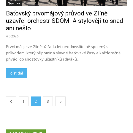
Novinky
Baťovský prvomájový průvod ve Zlíně
uzavřel orchestr SDOM. A stylověji to snad
ani nešlo
4.5.2026
První máj je ve Zlíně už řadu let neodmyslitelně spojený s
průvodem, který připomíná slavné baťovské časy a každoročně
přivádí do ulic stovky účastníků i diváků....
číst dál
1
2
3