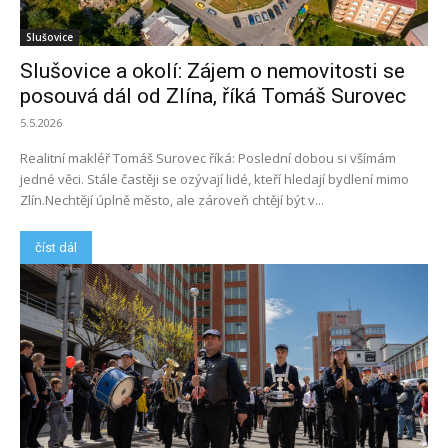
Slušovice
Slušovice a okolí: Zájem o nemovitosti se
posouvá dál od Zlína, říká Tomáš Surovec
5.5.2026
Realitní makléř Tomáš Surovec říká: Poslední dobou si všímám
jedné věci. Stále častěji se ozývají lidé, kteří hledají bydlení mimo
Zlín.Nechtějí úplně město, ale zároveň chtějí být v...
číst dál