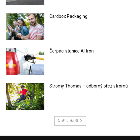
Cardbox Packaging
Čerpací stanice Alitron
Stromy Thomas – odborný ořez stromů
Načíst další