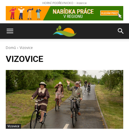
HORNÍ PODŘEVNICKO - inzerce
Domů
Vizovice
VIZOVICE
Vizovice