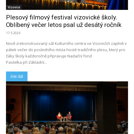
Vizovice
Plesový filmový festival vizovické školy.
Oblíbený večer letos psal už desátý ročník
17.5.2026
Nově zrekonstruovaný sál Kulturního centra ve Vizovicích zaplnili v
pátek večer do posledního místa hosté tradičního plesu, který pro
žáky školy každoročně připravuje Nadační fond
Pastelka při Základní...
číst dál