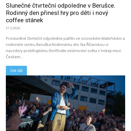
Slunečné čtvrteční odpoledne v Berušce.
Rodinný den přinesl hry pro děti i nový
coffee stánek
31.5.2026
Prosluněné čtvrteční odpoledne patřilo ve vizovickém Mateřském a
rodinném centru Beruška Rodinnému dni. Na Říčanskou si
navzdory probíhajícímu čtvrtfinále mistrovství světa v hokeji mezi
Českem...
číst dál