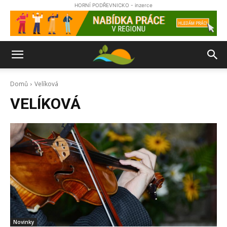
HORNÍ PODŘEVNICKO - inzerce
Domů
Velíková
VELÍKOVÁ
Novinky