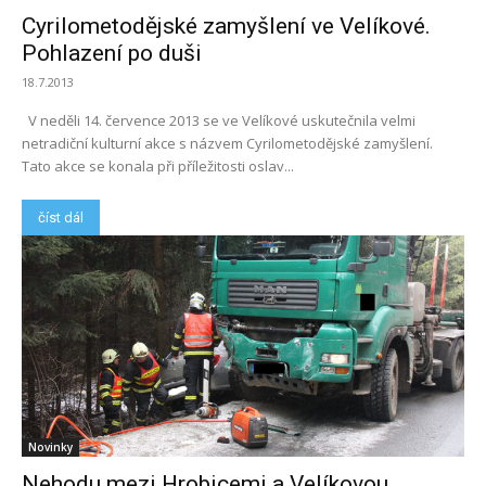
Cyrilometodějské zamyšlení ve Velíkové.
Pohlazení po duši
18.7.2013
V neděli 14. července 2013 se ve Velíkové uskutečnila velmi
netradiční kulturní akce s názvem Cyrilometodějské zamyšlení.
Tato akce se konala při příležitosti oslav...
číst dál
Novinky
Nehodu mezi Hrobicemi a Velíkovou