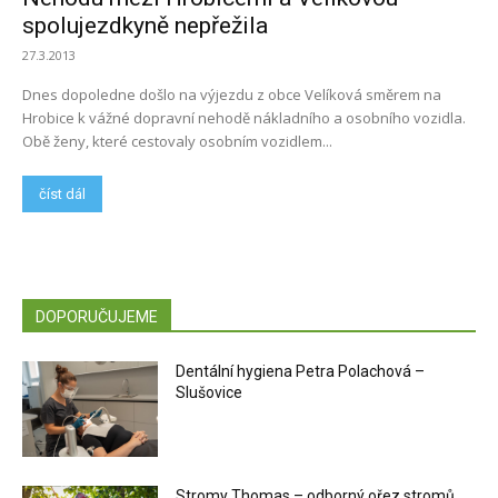
spolujezdkyně nepřežila
27.3.2013
Dnes dopoledne došlo na výjezdu z obce Velíková směrem na
Hrobice k vážné dopravní nehodě nákladního a osobního vozidla.
Obě ženy, které cestovaly osobním vozidlem...
číst dál
DOPORUČUJEME
Dentální hygiena Petra Polachová –
Slušovice
Stromy Thomas – odborný ořez stromů