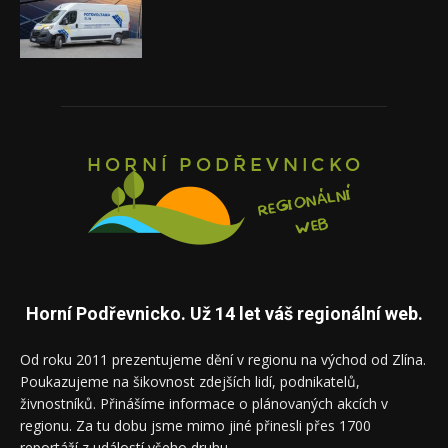
Horní Podřevnicko. Už 14 let váš regionální web.
Od roku 2011 prezentujeme dění v regionu na východ od Zlína.
Poukazujeme na šikovnost zdejších lidí, podnikatelů,
živnostníků. Přinášíme informace o plánovaných akcích v
regionu. Za tu dobu jsme mimo jiné přinesli přes 1700
reportáží z událostí všeho druhu.