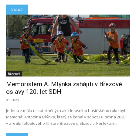
číst dál
Březová
Memoriálem A. Mlýnka zahájili v Březové
oslavy 120. let SDH
8.8.2020
Jednou z mála uskutečněných akcí letošního hasičského roku byl
Memoriál Antonína Mlýnka, který se konal v sobotu 8. srpna 2020
v areálu fotbalového hřiště v Březové u Slušovic. Perfektně...