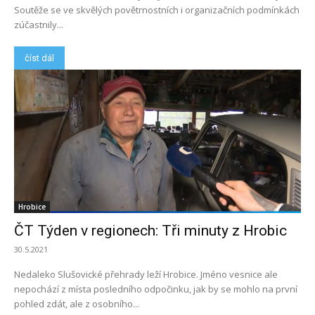
Soutěže se ve skvělých povětrnostních i organizačních podmínkách
zúčastnily...
číst dál
Hrobice
ČT Týden v regionech: Tři minuty z Hrobic
30.5.2021
Nedaleko Slušovické přehrady leží Hrobice. Jméno vesnice ale
nepochází z místa posledního odpočinku, jak by se mohlo na první
pohled zdát, ale z osobního...