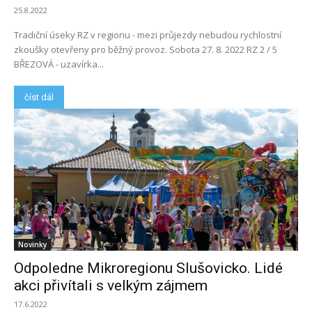
25.8.2022
Tradiční úseky RZ v regionu - mezi průjezdy nebudou rychlostní
zkoušky otevřeny pro běžný provoz. Sobota 27. 8. 2022 RZ 2 / 5
BŘEZOVÁ - uzavírka...
číst dál
Novinky
Odpoledne Mikroregionu Slušovicko. Lidé
akci přivítali s velkým zájmem
17.6.2022