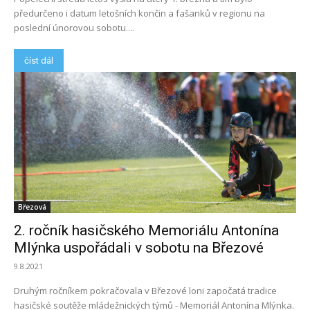
předurčeno i datum letošních končin a fašanků v regionu na
poslední únorovou sobotu....
číst dál
Březová
2. ročník hasičského Memoriálu Antonína
Mlýnka uspořádali v sobotu na Březové
9.8.2021
Druhým ročníkem pokračovala v Březové loni započatá tradice
hasičské soutěže mládežnických týmů - Memoriál Antonína Mlýnka.