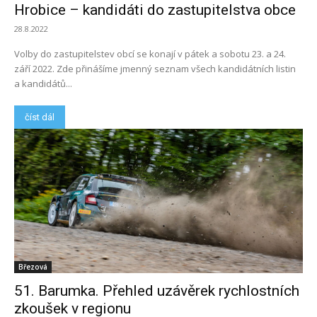
Hrobice – kandidáti do zastupitelstva obce
28.8.2022
Volby do zastupitelstev obcí se konají v pátek a sobotu 23. a 24.
září 2022. Zde přinášíme jmenný seznam všech kandidátních listin
a kandidátů...
číst dál
Březová
51. Barumka. Přehled uzávěrek rychlostních
zkoušek v regionu