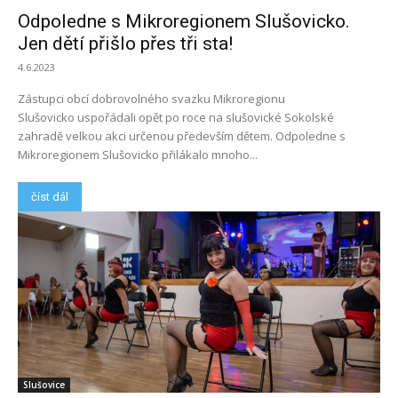
Odpoledne s Mikroregionem Slušovicko.
Jen dětí přišlo přes tři sta!
4.6.2023
Zástupci obcí dobrovolného svazku Mikroregionu
Slušovicko uspořádali opět po roce na slušovické Sokolské
zahradě velkou akci určenou především dětem. Odpoledne s
Mikroregionem Slušovicko přilákalo mnoho...
číst dál
Slušovice