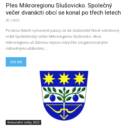
Ples Mikroregionu Slušovicko. Společný
večer dvanácti obcí se konal po třech letech
30.1.2023
Po dvou letech vynucené pauzy se do slušovické Nové sokolovny
vrátil Společenský večer Mikroregionu Slušovicko. Akce
mikroregionu už dávnou nejsou narychlo zorganizovanými
náhodnými událostmi,...
číst dál
Komunální volby 2022