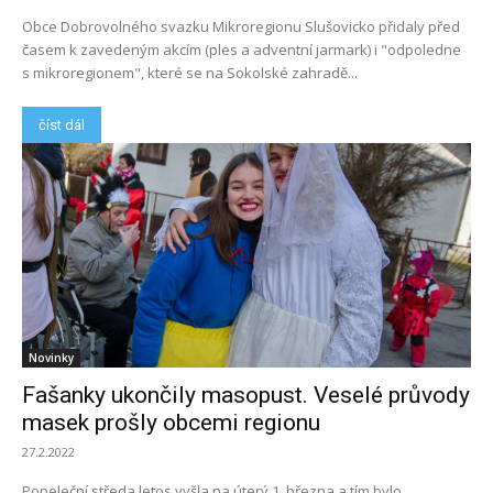
Obce Dobrovolného svazku Mikroregionu Slušovicko přidaly před
časem k zavedeným akcím (ples a adventní jarmark) i "odpoledne
s mikroregionem", které se na Sokolské zahradě...
číst dál
Novinky
Fašanky ukončily masopust. Veselé průvody
masek prošly obcemi regionu
27.2.2022
Popeleční středa letos vyšla na úterý 1. března a tím bylo