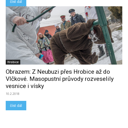
číst dál
Hrobice
Obrazem: Z Neubuzi přes Hrobice až do
Vlčkové. Masopustní průvody rozveselily
vesnice i vísky
10.2.2018
číst dál