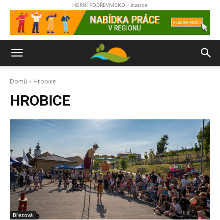
HORNÍ PODŘEVNICKO - inzerce
Domů
Hrobice
HROBICE
Březová