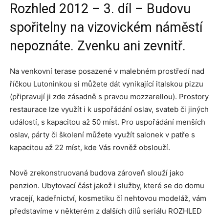
Rozhled 2012 – 3. díl – Budovu
spořitelny na vizovickém náměstí
nepoznáte. Zvenku ani zevnitř.
Na venkovní terase posazené v malebném prostředí nad
říčkou Lutoninkou si můžete dát vynikající italskou pizzu
(připravují ji zde zásadně s pravou mozzarellou). Prostory
restaurace lze využít i k uspořádání oslav, svateb či jiných
událostí, s kapacitou až 50 míst. Pro uspořádání menších
oslav, párty či školení můžete využít salonek v patře s
kapacitou až 22 míst, kde Vás rovněž obslouží.
Nově zrekonstruovaná budova zároveň slouží jako
penzion. Ubytovací část jakož i služby, které se do domu
vracejí, kadeřnictví, kosmetiku čí nehtovou modeláž, vám
představíme v některém z dalších dílů seriálu ROZHLED