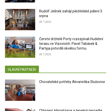
Rudolf Jelínek zahájí pěstitelské pálení 3.
srpna
28.7.2026
Čerství držitelé Porty rozezpívali Hudební
terasu ve Vizovicích. Pavel Tabásek &
Partyja potvrdili skvělou formu
28.7.2026
HLAVNÍ PARTNEŘI
Chovatelské potřeby Akvaristika Slušovice
Chlazení, klimatizace a tepelná čerpadla