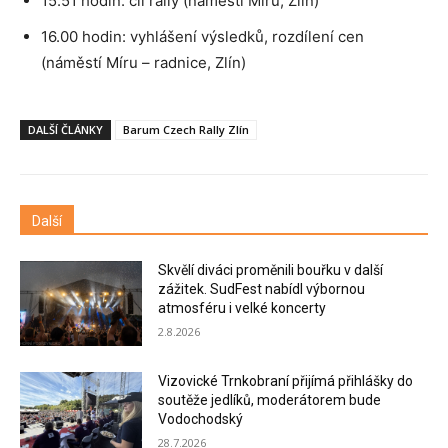
15.51 hodin: cíl rally (náměstí Míru, Zlín)
16.00 hodin: vyhlášení výsledků, rozdílení cen
(náměstí Míru – radnice, Zlín)
DALŠÍ ČLÁNKY
Barum Czech Rally Zlín
Další
Skvělí diváci proměnili bouřku v další
zážitek. SudFest nabídl výbornou
atmosféru i velké koncerty
2.8.2026
Vizovické Trnkobraní přijímá přihlášky do
soutěže jedlíků, moderátorem bude
Vodochodský
28.7.2026