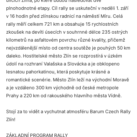
ulicích Zlína, po které budou následovat dvě
plnohodnotné etapy. Cíl rally se uskuteční v neděli 1. září
v 16 hodin před zlínskou radnicí na náměstí Míru. Celá
rally měří celkem 721 km a obsahuje 15 rychlostních
zkoušek na devíti úsecích v souhrnné délce 235 ostrých
kilometrů na asfaltovém povrchu různé kvality, přičemž
nejvzdálenější místo od centra soutěže je pouhých 50 km
daleko. Hostitelské město Zlín se rozprostírá v úzkém
údolí na rozhraní Valašska a Slovácka a je obklopeno
lesnatou pahorkatinou, která poskytuje krásné a
romantické scenérie. Město Zlín leží na východní Moravě
a je vzdáleno 300 km východně od české metropole
Prahy a 220 km od rakouského hlavního města Vídně.
Stojí za to vidět a vychutnat atmosféru Barum Czech Rally
Zlín!
ZÁKLADNÍ PROGRAM RALLY