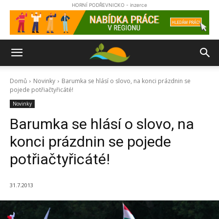
HORNÍ PODŘEVNICKO - inzerce
Domů
Novinky
Barumka se hlásí o slovo, na konci prázdnin se
pojede potřiačtyřicáté!
Novinky
Barumka se hlásí o slovo, na
konci prázdnin se pojede
potřiačtyřicáté!
31.7.2013