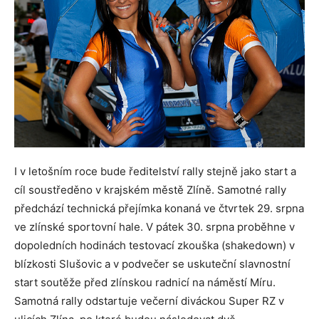
I v letošním roce bude ředitelství rally stejně jako start a
cíl soustředěno v krajském městě Zlíně. Samotné rally
předchází technická přejímka konaná ve čtvrtek 29. srpna
ve zlínské sportovní hale. V pátek 30. srpna proběhne v
dopoledních hodinách testovací zkouška (shakedown) v
blízkosti Slušovic a v podvečer se uskuteční slavnostní
start soutěže před zlínskou radnicí na náměstí Míru.
Samotná rally odstartuje večerní diváckou Super RZ v