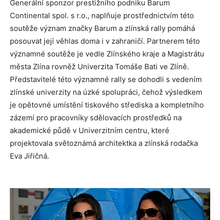
Generální sponzor prestižního podniku Barum
Continental spol. s r.o., naplňuje prostřednictvím této
soutěže význam značky Barum a zlínská rally pomáhá
posouvat její věhlas doma i v zahraničí. Partnerem této
významné soutěže je vedle Zlínského kraje a Magistrátu
města Zlína rovněž Univerzita Tomáše Bati ve Zlíně.
Představitelé této významné rally se dohodli s vedením
zlínské univerzity na úzké spolupráci, čehož výsledkem
je opětovné umístění tiskového střediska a kompletního
zázemí pro pracovníky sdělovacích prostředků na
akademické půdě v Univerzitním centru, které
projektovala světoznámá architektka a zlínská rodačka
Eva Jiřičná.