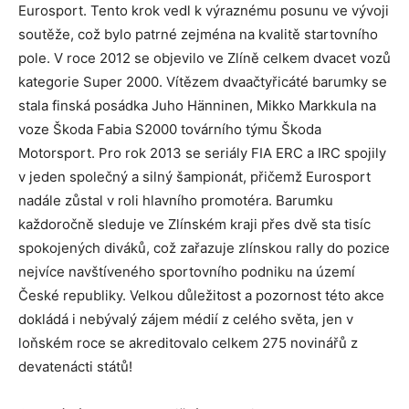
Eurosport. Tento krok vedl k výraznému posunu ve vývoji
soutěže, což bylo patrné zejména na kvalitě startovního
pole. V roce 2012 se objevilo ve Zlíně celkem dvacet vozů
kategorie Super 2000. Vítězem dvaačtyřicáté barumky se
stala finská posádka Juho Hänninen, Mikko Markkula na
voze Škoda Fabia S2000 továrního týmu Škoda
Motorsport. Pro rok 2013 se seriály FIA ERC a IRC spojily
v jeden společný a silný šampionát, přičemž Eurosport
nadále zůstal v roli hlavního promotéra. Barumku
každoročně sleduje ve Zlínském kraji přes dvě sta tisíc
spokojených diváků, což zařazuje zlínskou rally do pozice
nejvíce navštíveného sportovního podniku na území
České republiky. Velkou důležitost a pozornost této akce
dokládá i nebývalý zájem médií z celého světa, jen v
loňském roce se akreditovalo celkem 275 novinářů z
devatenácti států!