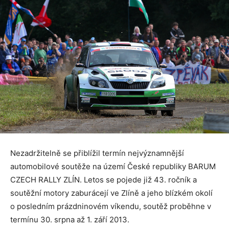
Nezadržitelně se přiblížil termín nejvýznamnější
automobilové soutěže na území České republiky BARUM
CZECH RALLY ZLÍN. Letos se pojede již 43. ročník a
soutěžní motory zaburácejí ve Zlíně a jeho blízkém okolí
o posledním prázdninovém víkendu, soutěž proběhne v
termínu 30. srpna až 1. září 2013.