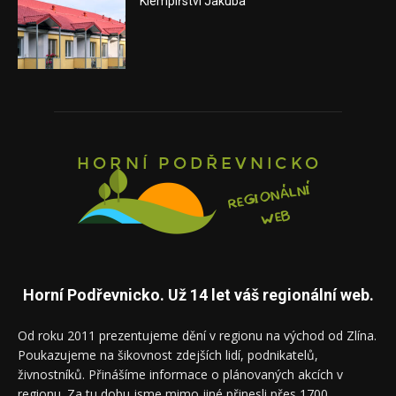
Klempířství Jakuba
Horní Podřevnicko. Už 14 let váš regionální web.
Od roku 2011 prezentujeme dění v regionu na východ od Zlína.
Poukazujeme na šikovnost zdejších lidí, podnikatelů,
živnostníků. Přinášíme informace o plánovaných akcích v
regionu. Za tu dobu jsme mimo jiné přinesli přes 1700