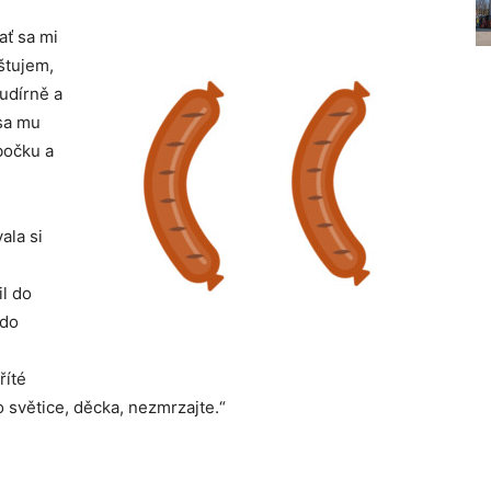
ať sa mi
štujem,
 udírně a
sa mu
bočku a
ala si
il do
 do
říté
 světice, děcka, nezmrzajte.“