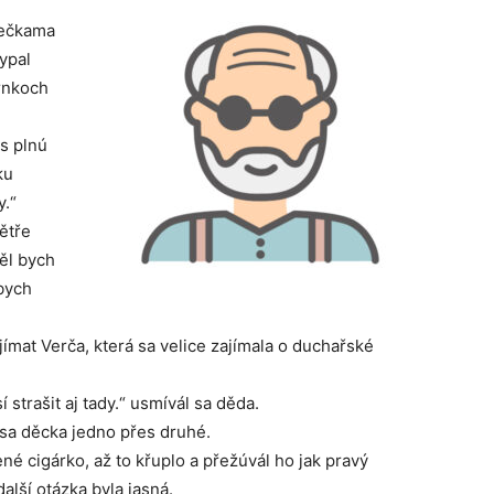
rečkama
ypal
hrnkoch
 s plnú
ku
y.“
ětře
ěl bych
 bych
jímat Verča, která sa velice zajímala o duchařské
í strašit aj tady.“ usmívál sa děda.
 sa děcka jedno přes druhé.
ené cigárko, až to křuplo a přežúvál ho jak pravý
alší otázka byla jasná.