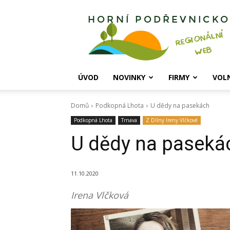
Horní
Podřevnicko
ÚVOD
NOVINKY
FIRMY
VOL
Domů
Podkopná Lhota
U dědy na pasekách
Podkopná Lhota
Trnava
Z Dílny Ireny Vlčkové
U dědy na paseká
11.10.2020
Irena Vlčková