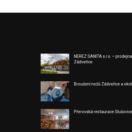
NEREZ SANITA s.r.o. – prodejn
Zádveřice
Broušení nožů Zádveřice a okol
Přerovská restaurace Slušovic