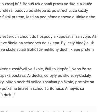
o zasej hůř. Bohúš tak dostál prácu ve škole a klúče
u prolézál budovu od sklepa až po střechu, za každý
 a ťukál prstem, lesti sa pod něma neozve dutinka nebo
o večeroch chodit do hospody a kupovat si za svoje. Až
dět ve škole na schodoch do sklepa. Byl celý bledý a už
e ve škole straší Bohúšúv neklidný duch, klepe prstem
oledne zostávali ve škole, čuli to klepání. Nebo že sa
lapská postava. Aj děcka, co byly po škole, vykládaly
vky. Nikdo nechtěl velice zostávat po škole, protože sa
že potká na tmavém schodišti Bohúša. A nejvíc sa
mú dušu.“