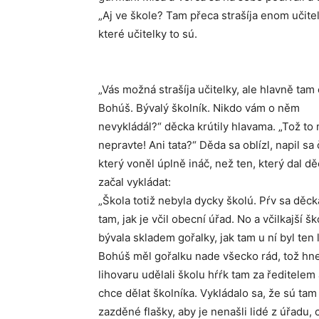
„Aj ve škole? Tam přeca strašíja enom učite
které učitelky to sú.
„Vás možná strašíja učitelky, ale hlavně tam
Bohúš. Bývalý školník. Nikdo vám o něm
nevykládál?“ děcka krútily hlavama. „Tož to 
nepravte! Ani tata?“ Děda sa oblízl, napil sa 
který voněl úplně ináč, než ten, který dal d
začal vykládat:
„Škola totiž nebyla dycky školú. Pŕv sa děck
tam, jak je včil obecní úřad. No a včilkajší šk
bývala skladem gořalky, jak tam u ní byl ten 
Bohúš měl gořalku nade všecko rád, tož hne
lihovaru udělali školu hŕŕk tam za ředitelem
chce dělat školníka. Vykládalo sa, že sú tam
zazděné flašky, aby je nenašli lidé z úřadu, 