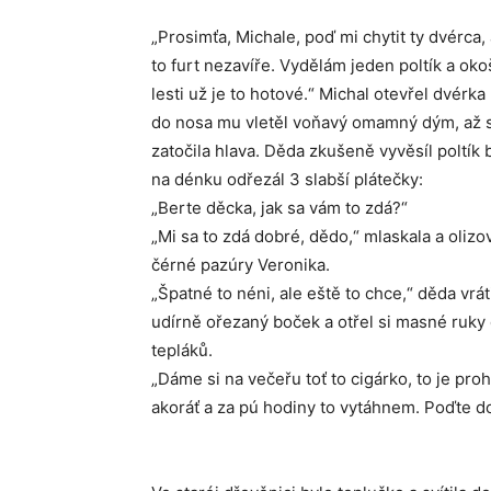
„Prosimťa, Michale, poď mi chytit ty dvérca, 
to furt nezavíře. Vydělám jeden poltík a oko
lesti už je to hotové.“ Michal otevřel dvérka
do nosa mu vletěl voňavý omamný dým, až 
zatočila hlava. Děda zkušeně vyvěsíl poltík 
na dénku odřezál 3 slabší plátečky:
„Berte děcka, jak sa vám to zdá?“
„Mi sa to zdá dobré, dědo,“ mlaskala a olizov
čérné pazúry Veronika.
„Špatné to néni, ale eště to chce,“ děda vrát
udírně ořezaný boček a otřel si masné ruky
tepláků.
„Dáme si na večeřu toť to cigárko, to je proh
akoráť a za pú hodiny to vytáhnem. Poďte do