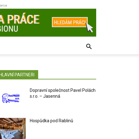
zerce
HLAVNÍ PARTNEŘI
Dopravní společnost Pavel Polách
s.r.o. – Jasenná
Hospůdka pod Rablinů