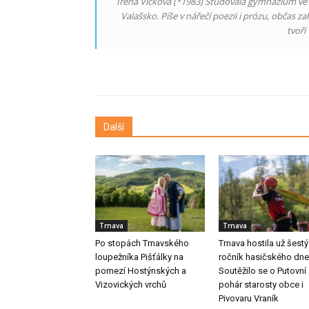
Irena Vlčková (*1983) Studovala gymnázium ve Zl
Valašsko. Píše v nářečí poezii i prózu, občas zah
tvoří
Další
Trnava
Trnava
Po stopách Trnavského
Trnava hostila už šestý
loupežníka Pišťálky na
ročník hasičského dne
pomezí Hostýnských a
Soutěžilo se o Putovní
Vizovických vrchů
pohár starosty obce i
Pivovaru Vraník