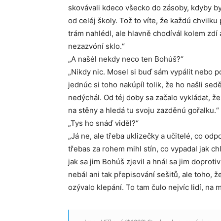
skovávali kdeco všecko do zásoby, kdyby byl
od celéj školy. Tož to víte, že každú chvilk
trám nahlédl, ale hlavně chodívál kolem zdí
nezazvóní sklo.“
„A našél nekdy neco ten Bohúš?“
„Nikdy nic. Mosel si buď sám vypálit nebo p
jednúc si toho nakúpíl tolik, že ho našli se
nedýchál. Od téj doby sa začalo vykládat, ž
na stěny a hledá tu svoju zazděnú gořalku.“
„Tys ho snáď viděl?“
„Já ne, ale třeba uklizečky a učitelé, co odp
třebas za rohem mihl stín, co vypadal jak ch
jak sa jim Bohúš zjevil a hnál sa jim doproti
nebál ani tak přepisování sešitů, ale toho, 
ozývalo klepání. To tam čulo nejvíc lidí, na 