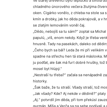
Ve staréj dřevěnici bylo teplučko a svítila do
chladného únorového večera žlutýma čtve
oken. Cigárko vonělo, z chleba na stole sa s
kmín a drobky, jak ho děda pokrajovál, a v 
se zlatým lemováním voněl čaj.
„Dědo, nebojíš sa tu sám?“ zoptal sa Michal
papulú, „víš, enom nekdy. Když je třeba ven
hnusně. Tady na pasekách, daleko od dědin
„Čeho bych sa bál? Leda že mi při velikém v
spadne na střechu hen tá stará máslovka. M
ju podťat, ale šak má furt dobré hrušky, tož
mosel byt hlúpý.“
„Nestraší tu třeba?“ začala sa nenápadně za
historky.
„Šak baže, že tu straší. Všady straší, tož mos
„Jak všady? Kde? Aj nekde v dědině?“ ptaly
„Aj.“ potvrdíl jim děda, při tom překúsl zauz
gurmán. Míša a Verča sa na sebe podívali a d