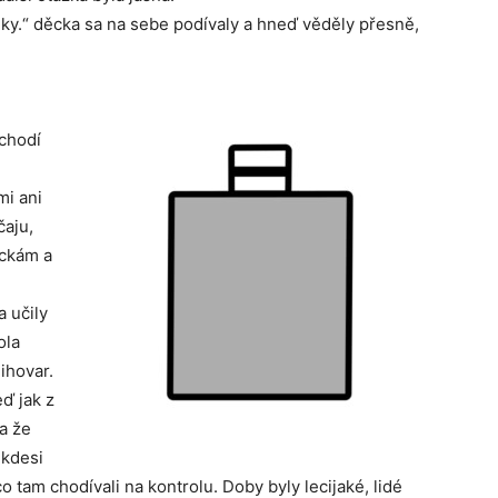
lky.“ děcka sa na sebe podívaly a hneď věděly přesně,
 chodí
mi ani
čaju,
ěckám a
a učily
ola
lihovar.
ď jak z
 a že
 kdesi
co tam chodívali na kontrolu. Doby byly lecijaké, lidé