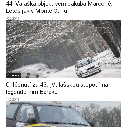
44. Valaška objektivem Jakuba Marconě.
Letos jak v Monte Carlu
10.2.2019
Novinky
Ohlédnutí za 43. „Valašskou stopou“ na
legendárním Baráku
14.2.2018