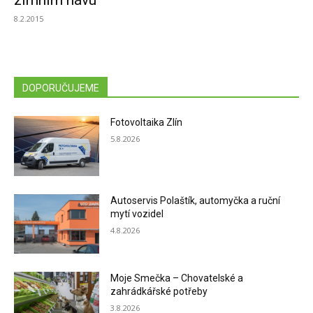
zimním hávu
8.2.2015
DOPORUČUJEME
Fotovoltaika Zlín
5.8.2026
Autoservis Polaštík, automyčka a ruční
mytí vozidel
4.8.2026
Moje Smečka – Chovatelské a
zahrádkářské potřeby
3.8.2026