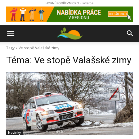
HORNÍ PODŘEVNICKO - inzerce
Tagy
Ve stopě Valašské zimy
Téma:
Ve stopě Valašské zimy
Novinky