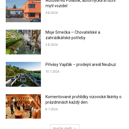
Autoservis Polaštík, automyčka a ruční
mytí vozidel
4.8.2026
Moje Smečka – Chovatelské a
zahrádkářské potřeby
3.8.2026
Přívěsy Vajďák – prodejní areál Neubuz
10.7.2026
Komentované prohlídky vizovické likérky o
prázdninách každý den.
8.7.2026
Načíst další