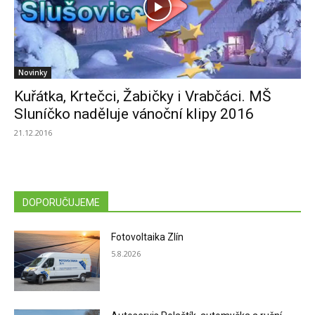
Novinky
Kuřátka, Krtečci, Žabičky i Vrabčáci. MŠ
Sluníčko naděluje vánoční klipy 2016
21.12.2016
DOPORUČUJEME
Fotovoltaika Zlín
5.8.2026