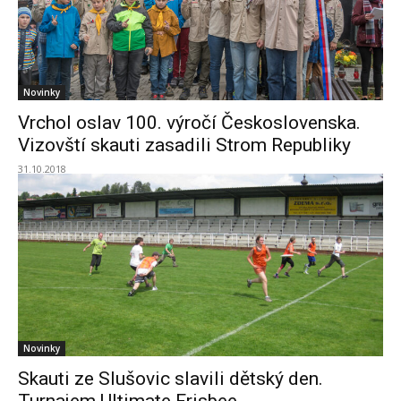
Novinky
Vrchol oslav 100. výročí Československa.
Vizovští skauti zasadili Strom Republiky
31.10.2018
Novinky
Skauti ze Slušovic slavili dětský den.