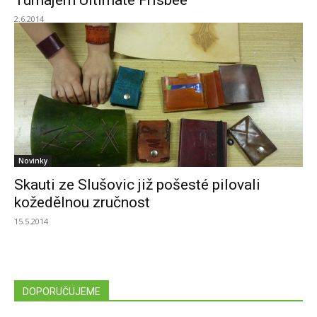
Turnajem Ultimate Frisbee
2.6.2014
Novinky
Skauti ze Slušovic již pošesté pilovali
kožedělnou zručnost
15.5.2014
DOPORUČUJEME