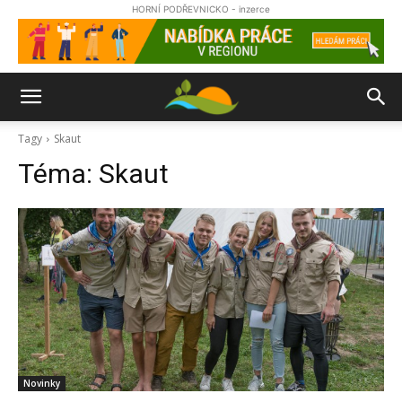
HORNÍ PODŘEVNICKO - inzerce
Tagy
Skaut
Téma:
Skaut
Novinky