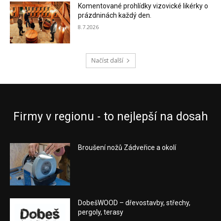
Komentované prohlídky vizovické likérky o
prázdninách každý den.
8.7.2026
Načíst další
Firmy v regionu - to nejlepší na dosah
Broušení nožů Zádveřice a okolí
DobešWOOD – dřevostavby, střechy,
pergoly, terasy