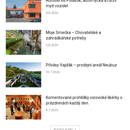
Autoservis Polaštík, automyčka a ruční
mytí vozidel
4.8.2026
Moje Smečka – Chovatelské a
zahrádkářské potřeby
3.8.2026
Přívěsy Vajďák – prodejní areál Neubuz
10.7.2026
Komentované prohlídky vizovické likérky o
prázdninách každý den.
8.7.2026
Načíst další