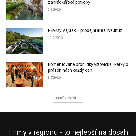
zahrádkářské potřeby
3.8.2026
Přívěsy Vajďák – prodejní areál Neubuz
10.7.2026
Komentované prohlídky vizovické likérky o
prázdninách každý den.
8.7.2026
Načíst další
Firmy v regionu - to nejlepší na dosah