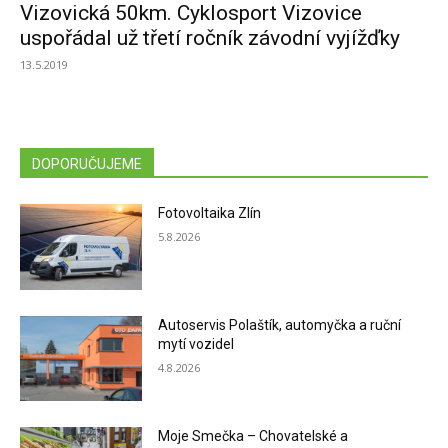
Vizovická 50km. Cyklosport Vizovice
uspořádal už třetí ročník závodní vyjížďky
13.5.2019
DOPORUČUJEME
Fotovoltaika Zlín
5.8.2026
Autoservis Polaštík, automyčka a ruční
mytí vozidel
4.8.2026
Moje Smečka – Chovatelské a