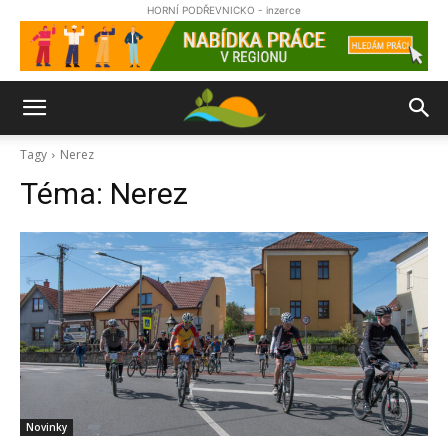
HORNÍ PODŘEVNICKO - inzerce
Tagy
Nerez
Téma:
Nerez
Novinky