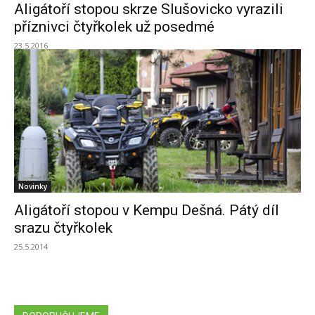
Aligátoří stopou skrze Slušovicko vyrazili
příznivci čtyřkolek už posedmé
23.5.2016
Novinky
Aligátoří stopou v Kempu Dešná. Pátý díl
srazu čtyřkolek
25.5.2014