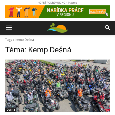
HORNÍ PODŘEVNICKO - inzerce
Tagy
Kemp Dešná
Téma:
Kemp Dešná
Dešná