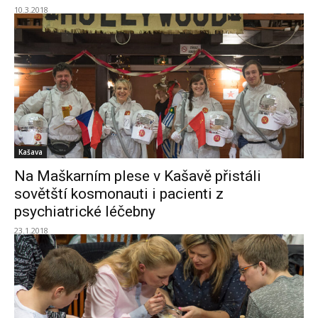
10.3.2018
Kašava
Na Maškarním plese v Kašavě přistáli
sovětští kosmonauti i pacienti z
psychiatrické léčebny
23.1.2018