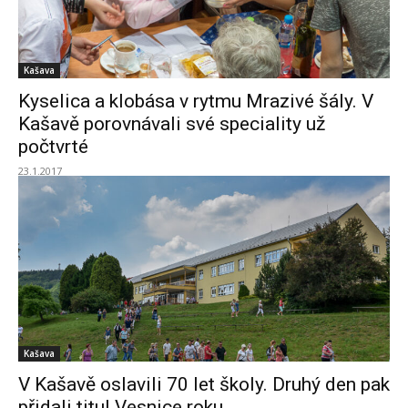
Kašava
Kyselica a klobása v rytmu Mrazivé šály. V
Kašavě porovnávali své speciality už
počtvrté
23.1.2017
Kašava
V Kašavě oslavili 70 let školy. Druhý den pak
přidali titul Vesnice roku