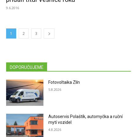
9.6.2016
1
2
3
DOPORUČUJEME
Fotovoltaika Zlín
5.8.2026
Autoservis Polaštík, automyčka a ruční
mytí vozidel
4.8.2026