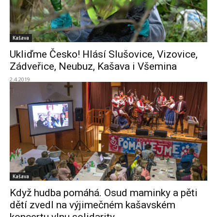
Kašava
Ukliďme Česko! Hlásí Slušovice, Vizovice,
Zádveřice, Neubuz, Kašava i Všemina
2.4.2019
Kašava
Když hudba pomáhá. Osud maminky a pěti
dětí zvedl na výjimečném kašavském