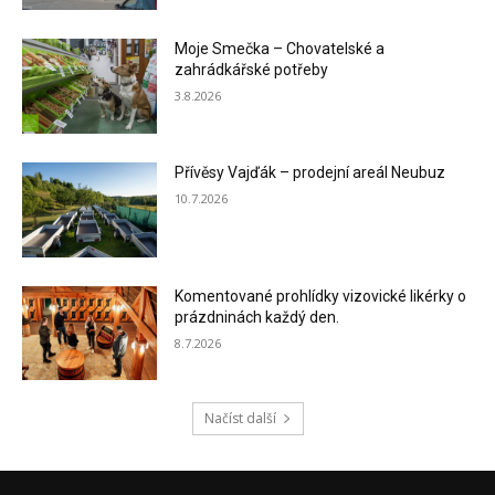
Moje Smečka – Chovatelské a
zahrádkářské potřeby
3.8.2026
Přívěsy Vajďák – prodejní areál Neubuz
10.7.2026
Komentované prohlídky vizovické likérky o
prázdninách každý den.
8.7.2026
Načíst další