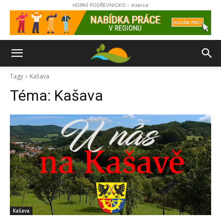
HORNÍ PODŘEVNICKO - inzerce
Tagy
Kašava
Téma:
Kašava
Kašava