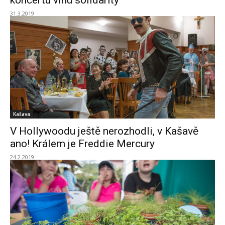
koncertu vlnu solidarity
31.3.2019
Kašava
V Hollywoodu ještě nerozhodli, v Kašavě
ano! Králem je Freddie Mercury
24.2.2019