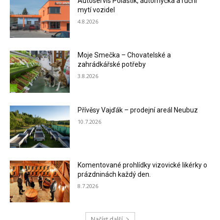
Autoservis Polaštík, automyčka a ruční
mytí vozidel
4.8.2026
Moje Smečka – Chovatelské a
zahrádkářské potřeby
3.8.2026
Přívěsy Vajďák – prodejní areál Neubuz
10.7.2026
Komentované prohlídky vizovické likérky o
prázdninách každý den.
8.7.2026
Načíst další