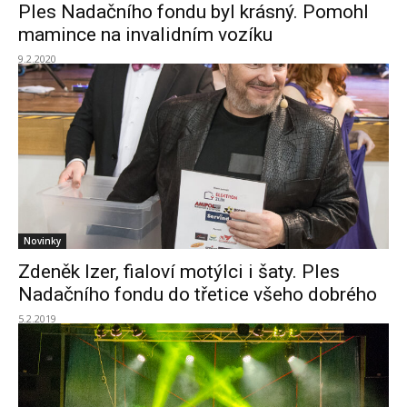
Ples Nadačního fondu byl krásný. Pomohl
mamince na invalidním vozíku
9.2.2020
Novinky
Zdeněk Izer, fialoví motýlci i šaty. Ples
Nadačního fondu do třetice všeho dobrého
5.2.2019