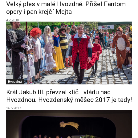
Velký ples v malé Hvozdné. Přišel Fantom
opery i pan krejčí Mejta
4.2.2018
Hvozdná
Král Jakub III. převzal klíč i vládu nad
Hvozdnou. Hvozdenský měšec 2017 je tady!
16.5.2017