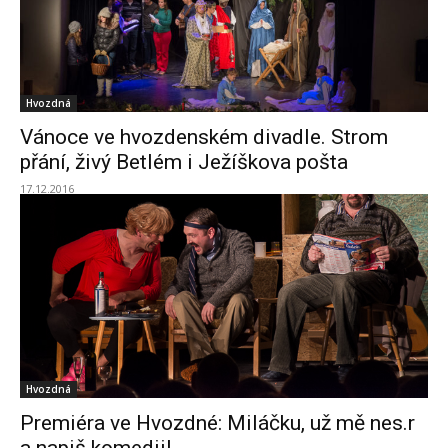
Hvozdná
Vánoce ve hvozdenském divadle. Strom
přání, živý Betlém i Ježíškova pošta
17.12.2016
Hvozdná
Premiéra ve Hvozdné: Miláčku, už mě nes.r