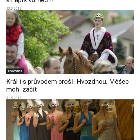
a napiš komedii!
13.3.2016
Hvozdná
Král i s průvodem prošli Hvozdnou. Měšec
mohl začít
11.5.2015