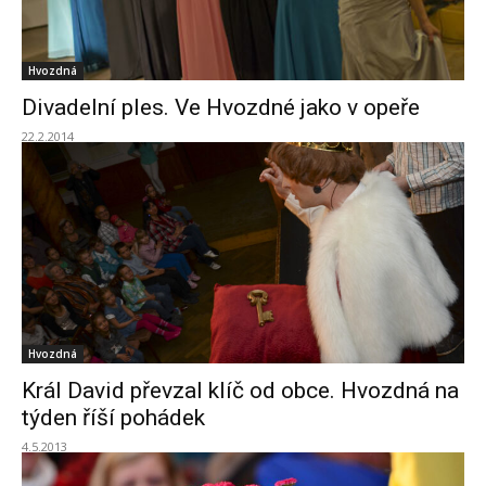
Hvozdná
Divadelní ples. Ve Hvozdné jako v opeře
22.2.2014
Hvozdná
Král David převzal klíč od obce. Hvozdná na
týden říší pohádek
4.5.2013