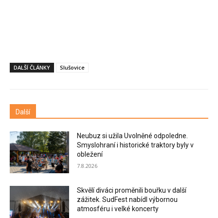
DALŠÍ ČLÁNKY
Slušovice
Další
Neubuz si užila Uvolněné odpoledne.
Smyslohraní i historické traktory byly v
obležení
7.8.2026
Skvělí diváci proměnili bouřku v další
zážitek. SudFest nabídl výbornou
atmosféru i velké koncerty