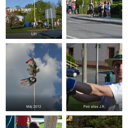
Už!
Máj 2012
Petr alias J.R.