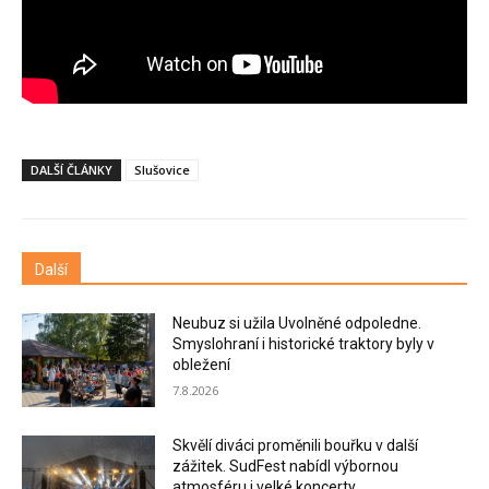
DALŠÍ ČLÁNKY
Slušovice
Další
Neubuz si užila Uvolněné odpoledne.
Smyslohraní i historické traktory byly v
obležení
7.8.2026
Skvělí diváci proměnili bouřku v další
zážitek. SudFest nabídl výbornou
atmosféru i velké koncerty