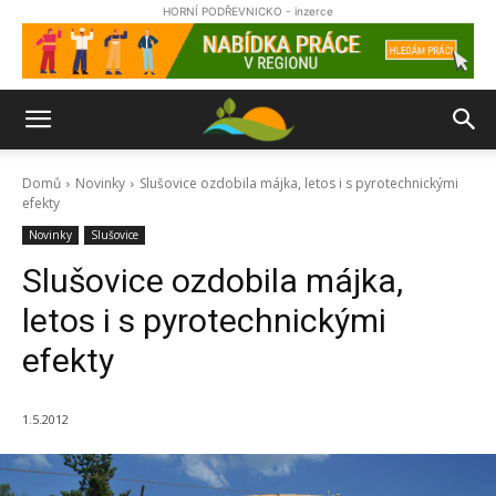
HORNÍ PODŘEVNICKO - inzerce
Domů
Novinky
Slušovice ozdobila májka, letos i s pyrotechnickými
efekty
Novinky
Slušovice
Slušovice ozdobila májka,
letos i s pyrotechnickými
efekty
1.5.2012