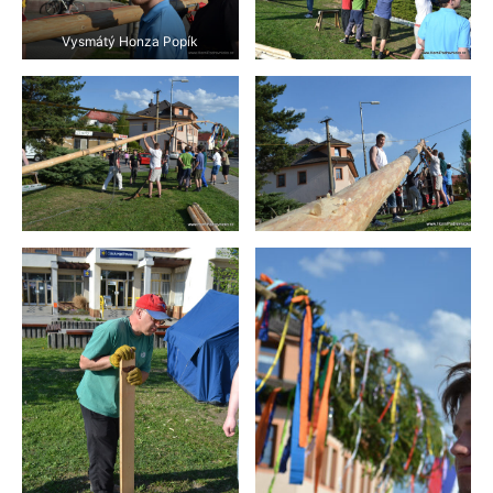
Vysmátý Honza Popík