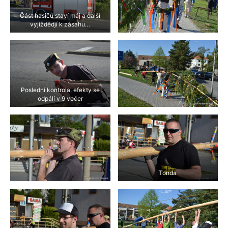
Část hasičů staví máj a další
vyjíždědjí k zásahu…
Poslední kontrola, efekty se
odpálí v 9 večer
Tonda