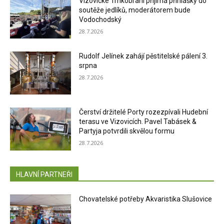
Vizovické Trnkobraní přijímá přihlášky do
soutěže jedlíků, moderátorem bude
Vodochodský
28.7.2026
Rudolf Jelínek zahájí pěstitelské pálení 3.
srpna
28.7.2026
Čerství držitelé Porty rozezpívali Hudební
terasu ve Vizovicích. Pavel Tabásek &
Partyja potvrdili skvělou formu
28.7.2026
HLAVNÍ PARTNEŘI
Chovatelské potřeby Akvaristika Slušovice