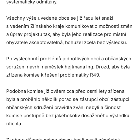
systematicky odmítány.
Všechny výše uvedené obce se již řadu let snaží
s vedením Zlínského kraje komunikovat o možnosti změn
a úprav projektu tak, aby byla jeho realizace pro místní
obyvatele akceptovatelná, bohužel zcela bez výsledku.
Po vyslechnutí problémů jednotlivých obcí a občanských
sdružení navrhl náměstek hejtmana Ing. Drozd, aby byla
zřízena komise k řešení problematiky R49.
Podobná komise již ovšem cca před osmi lety zřízena
byla a proběhlo několik porad se zástupci obcí, zástupci
občanských sdružení pravidla zváni nebyli a činnost
komise postupně bez jakéhokoliv dosaženého výsledku
utichla.
Z tohoto důvodu máme obavy, jestli myslí náměstek