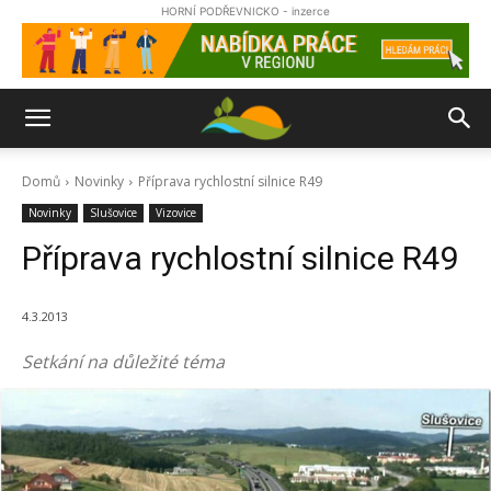
HORNÍ PODŘEVNICKO - inzerce
Domů
Novinky
Příprava rychlostní silnice R49
Novinky
Slušovice
Vizovice
Příprava rychlostní silnice R49
4.3.2013
Setkání na důležité téma