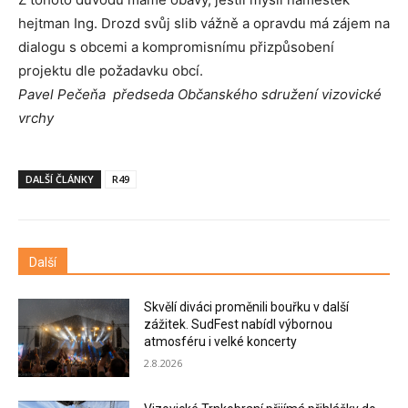
hejtman Ing. Drozd svůj slib vážně a opravdu má zájem na
dialogu s obcemi a kompromisnímu přizpůsobení
projektu dle požadavku obcí.
Pavel Pečeňa předseda Občanského sdružení vizovické
vrchy
DALŠÍ ČLÁNKY
R49
Další
Skvělí diváci proměnili bouřku v další
zážitek. SudFest nabídl výbornou
atmosféru i velké koncerty
2.8.2026