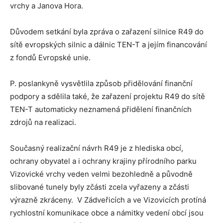
vrchy a Janova Hora.
Důvodem setkání byla zpráva o zařazení silnice R49 do
sítě evropských silnic a dálnic TEN-T a jejím financování
z fondů Evropské unie.
P. poslankyně vysvětlila způsob přidělování finanční
podpory a sdělila také, že zařazení projektu R49 do sítě
TEN-T automaticky neznamená přidělení finančních
zdrojů na realizaci.
Současný realizační návrh R49 je z hlediska obcí,
ochrany obyvatel a i ochrany krajiny přírodního parku
Vizovické vrchy veden velmi bezohledně a původně
slibované tunely byly zčásti zcela vyřazeny a zčásti
výrazně zkráceny. V Zádveřicích a ve Vizovicích protíná
rychlostní komunikace obce a námitky vedení obcí jsou