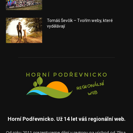
Tomáš Ševčík – Tvořím weby, které
vydělávají
Horní Podřevnicko. Už 14 let váš regionální web.
Od roku 2011 prezentujeme dění v regionu na východ od Zlína.