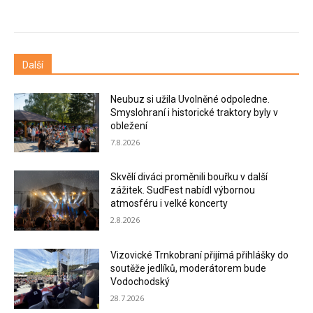
Další
Neubuz si užila Uvolněné odpoledne.
Smyslohraní i historické traktory byly v
obležení
7.8.2026
Skvělí diváci proměnili bouřku v další
zážitek. SudFest nabídl výbornou
atmosféru i velké koncerty
2.8.2026
Vizovické Trnkobraní přijímá přihlášky do
soutěže jedlíků, moderátorem bude
Vodochodský
28.7.2026