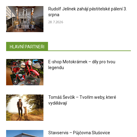
Rudolf Jelínek zahájí pěstitelské pálení 3.
srpna
28.7.2026
HLAVNÍ PARTNEŘI
E-shop Motokrámek – díly pro tvou
legendu
Tomáš Ševčík – Tvořím weby, které
vydělávají
Stavservis – Půjčovna Slušovice