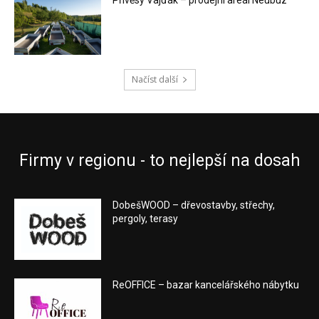
Přívěsy Vajďák – prodejní areál Neubuz
Načíst další
Firmy v regionu - to nejlepší na dosah
DobešWOOD – dřevostavby, střechy,
pergoly, terasy
ReOFFICE – bazar kancelářského nábytku