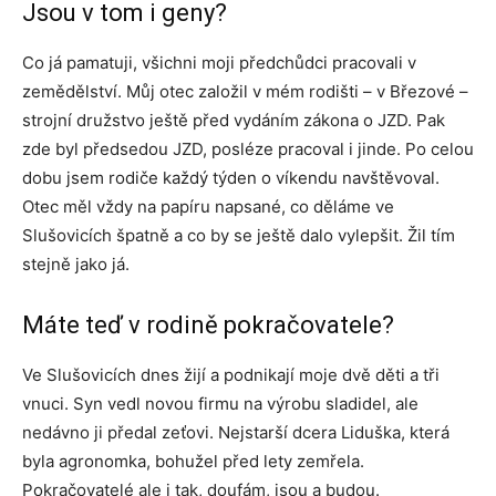
Jsou v tom i geny?
Co já pamatuji, všichni moji předchůdci pracovali v
zemědělství. Můj otec založil v mém rodišti – v Březové –
strojní družstvo ještě před vydáním zákona o JZD. Pak
zde byl předsedou JZD, posléze pracoval i jinde. Po celou
dobu jsem rodiče každý týden o víkendu navštěvoval.
Otec měl vždy na papíru napsané, co děláme ve
Slušovicích špatně a co by se ještě dalo vylepšit. Žil tím
stejně jako já.
Máte teď v rodině pokračovatele?
Ve Slušovicích dnes žijí a podnikají moje dvě děti a tři
vnuci. Syn vedl novou firmu na výrobu sladidel, ale
nedávno ji předal zeťovi. Nejstarší dcera Liduška, která
byla agronomka, bohužel před lety zemřela.
Pokračovatelé ale i tak, doufám, jsou a budou.