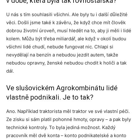
v době, která byla tak rovnostářská?
U nás s tím souhlasili všichni. Ale byly tu i další důležité
věci. Došli jsme také k závěru, že když chce mít člověk
dobrou životní úroveň, musí hledět na to, aby ji měli i lidé
kolem. Můžu být třeba miliardář, ale když v okolí budou
všichni lidé chudí, nebude fungovat nic. Chlapi si
nevydělají na benzín a nebudou jezdit autem, takže
nebudou opravny, ženské nebudou chodit k holiči a tak
dál.
Ve slušovickém Agrokombinátu lidé
vlastně podnikali. Je to tak?
Ano. Například traktorista měl traktor ve své vlastní péči.
Ze zisku si sám platil pohonné hmoty, opravy – a pak byly
technické kontroly. To byla jediná možnost. Každý
pracovník měl dvě konta – konto podnikatelské a konto