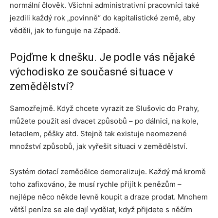
normální člověk. Všichni administrativní pracovníci také
jezdili každý rok „povinně“ do kapitalistické země, aby
věděli, jak to funguje na Západě.
Pojďme k dnešku. Je podle vás nějaké
východisko ze současné situace v
zemědělství?
Samozřejmě. Když chcete vyrazit ze Slušovic do Prahy,
můžete použít asi dvacet způsobů – po dálnici, na kole,
letadlem, pěšky atd. Stejně tak existuje neomezené
množství způsobů, jak vyřešit situaci v zemědělství.
Systém dotací zemědělce demoralizuje. Každý má kromě
toho zafixováno, že musí rychle přijít k penězům –
nejlépe něco někde levně koupit a draze prodat. Mnohem
větší peníze se ale dají vydělat, když přijdete s něčím