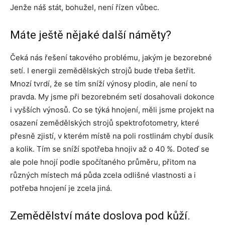
Jenže náš stát, bohužel, není řízen vůbec.
Máte ještě nějaké další náměty?
Čeká nás řešení takového problému, jakým je bezorebné
setí. I energii zemědělských strojů bude třeba šetřit.
Mnozí tvrdí, že se tím sníží výnosy plodin, ale není to
pravda. My jsme při bezorebném setí dosahovali dokonce
i vyšších výnosů. Co se týká hnojení, měli jsme projekt na
osazení zemědělských strojů spektrofotometry, které
přesně zjistí, v kterém místě na poli rostlinám chybí dusík
a kolik. Tím se sníží spotřeba hnojiv až o 40 %. Doteď se
ale pole hnojí podle spočítaného průměru, přitom na
různých místech má půda zcela odlišné vlastnosti a i
potřeba hnojení je zcela jiná.
Zemědělství máte doslova pod kůží.