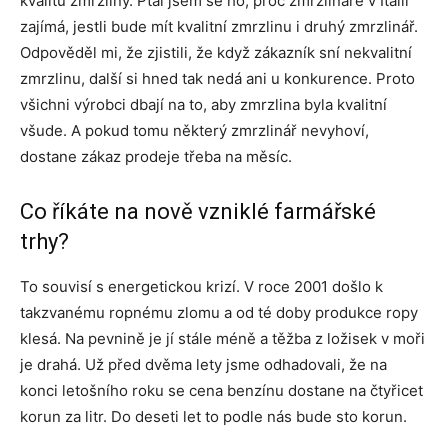
kvalitu zmrzliny. Ptal jsem se ho, proč zmrzlináře v Itálii
zajímá, jestli bude mít kvalitní zmrzlinu i druhý zmrzlinář.
Odpověděl mi, že zjistili, že když zákazník sní nekvalitní
zmrzlinu, další si hned tak nedá ani u konkurence. Proto
všichni výrobci dbají na to, aby zmrzlina byla kvalitní
všude. A pokud tomu některý zmrzlinář nevyhoví,
dostane zákaz prodeje třeba na měsíc.
Co říkáte na nově vzniklé farmářské
trhy?
To souvisí s energetickou krizí. V roce 2001 došlo k
takzvanému ropnému zlomu a od té doby produkce ropy
klesá. Na pevnině je jí stále méně a těžba z ložisek v moři
je drahá. Už před dvěma lety jsme odhadovali, že na
konci letošního roku se cena benzínu dostane na čtyřicet
korun za litr. Do deseti let to podle nás bude sto korun.