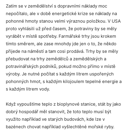
Zatím se v zemědělství s dopravními náklady moc
nepočítalo, ale v době energetické krize se náklady na
pohonné hmoty stanou velmi výraznou položkou. V USA
proto vyhlásili už před časem, že potraviny by se měly
vyrábět v místě spotřeby. Farmářské trhy jsou krokem
tímto směrem, ale zase mnohdy jde jen o to, že někdo
přijede na náměstí a tam cosi prodává. Trhy by se měly
přebudovat na trhy zemědělců a zemědělských a
potravinářských podniků, pokud možno přímo v místě
výroby. Je nutné počítat s každým litrem uspořených
pohonných hmot, s každým kilojoulem tepelné energie a
s každým litrem vody.
Když vypouštíme teplo z bioplynové stanice, stát by jako
dobrý hospodář měl stanovit, že toto teplo musí být
využito například ve starých budovách, kde lze v
bazénech chovat například vyšlechtěné mořské ryby.