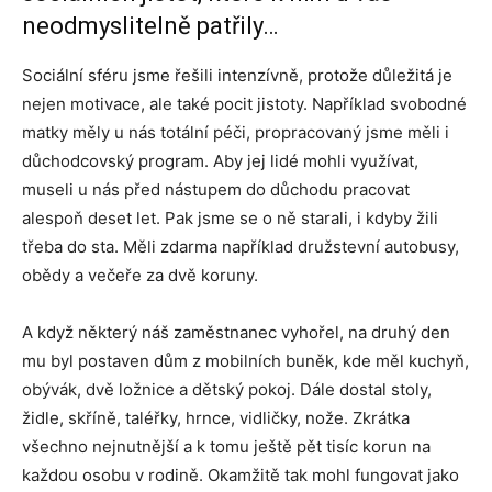
neodmyslitelně patřily…
Sociální sféru jsme řešili intenzívně, protože důležitá je
nejen motivace, ale také pocit jistoty. Například svobodné
matky měly u nás totální péči, propracovaný jsme měli i
důchodcovský program. Aby jej lidé mohli využívat,
museli u nás před nástupem do důchodu pracovat
alespoň deset let. Pak jsme se o ně starali, i kdyby žili
třeba do sta. Měli zdarma například družstevní autobusy,
obědy a večeře za dvě koruny.
A když některý náš zaměstnanec vyhořel, na druhý den
mu byl postaven dům z mobilních buněk, kde měl kuchyň,
obývák, dvě ložnice a dětský pokoj. Dále dostal stoly,
židle, skříně, taléřky, hrnce, vidličky, nože. Zkrátka
všechno nejnutnější a k tomu ještě pět tisíc korun na
každou osobu v rodině. Okamžitě tak mohl fungovat jako