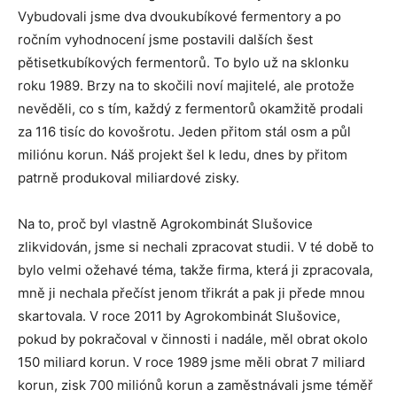
Vybudovali jsme dva dvoukubíkové fermentory a po
ročním vyhodnocení jsme postavili dalších šest
pětisetkubíkových fermentorů. To bylo už na sklonku
roku 1989. Brzy na to skočili noví majitelé, ale protože
nevěděli, co s tím, každý z fermentorů okamžitě prodali
za 116 tisíc do kovošrotu. Jeden přitom stál osm a půl
miliónu korun. Náš projekt šel k ledu, dnes by přitom
patrně produkoval miliardové zisky.
Na to, proč byl vlastně Agrokombinát Slušovice
zlikvidován, jsme si nechali zpracovat studii. V té době to
bylo velmi ožehavé téma, takže firma, která ji zpracovala,
mně ji nechala přečíst jenom třikrát a pak ji přede mnou
skartovala. V roce 2011 by Agrokombinát Slušovice,
pokud by pokračoval v činnosti i nadále, měl obrat okolo
150 miliard korun. V roce 1989 jsme měli obrat 7 miliard
korun, zisk 700 miliónů korun a zaměstnávali jsme téměř