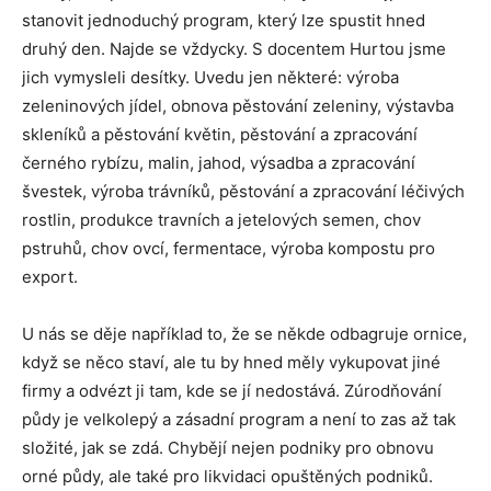
stanovit jednoduchý program, který lze spustit hned
druhý den. Najde se vždycky. S docentem Hurtou jsme
jich vymysleli desítky. Uvedu jen některé: výroba
zeleninových jídel, obnova pěstování zeleniny, výstavba
skleníků a pěstování květin, pěstování a zpracování
černého rybízu, malin, jahod, výsadba a zpracování
švestek, výroba trávníků, pěstování a zpracování léčivých
rostlin, produkce travních a jetelových semen, chov
pstruhů, chov ovcí, fermentace, výroba kompostu pro
export.
U nás se děje například to, že se někde odbagruje ornice,
když se něco staví, ale tu by hned měly vykupovat jiné
firmy a odvézt ji tam, kde se jí nedostává. Zúrodňování
půdy je velkolepý a zásadní program a není to zas až tak
složité, jak se zdá. Chybějí nejen podniky pro obnovu
orné půdy, ale také pro likvidaci opuštěných podniků.