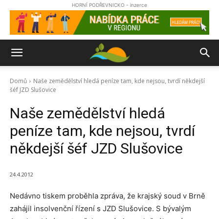
HORNÍ PODŘEVNICKO - inzerce
Domů
Naše zemědělství hledá peníze tam, kde nejsou, tvrdí někdejší
šéf JZD Slušovice
Naše zemědělství hledá
peníze tam, kde nejsou, tvrdí
někdejší šéf JZD Slušovice
24.4.2012
Nedávno tiskem proběhla zpráva, že krajský soud v Brně
zahájil insolvenční řízení s JZD Slušovice. S bývalým