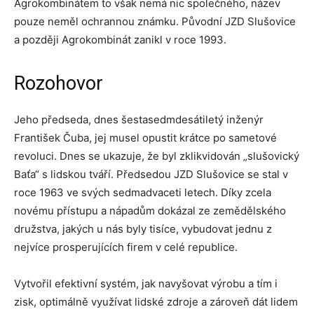
Agrokombinátem to však nemá nic společného, název
pouze neměl ochrannou známku. Původní JZD Slušovice
a později Agrokombinát zanikl v roce 1993.
Rozohovor
Jeho předseda, dnes šestasedmdesátiletý inženýr
František Čuba, jej musel opustit krátce po sametové
revoluci. Dnes se ukazuje, že byl zklikvidován „slušovický
Baťa“ s lidskou tváří. Předsedou JZD Slušovice se stal v
roce 1963 ve svých sedmadvaceti letech. Díky zcela
novému přístupu a nápadům dokázal ze zemědělského
družstva, jakých u nás byly tisíce, vybudovat jednu z
nejvíce prosperujících firem v celé republice.
Vytvořil efektivní systém, jak navyšovat výrobu a tím i
zisk, optimálně využívat lidské zdroje a zároveň dát lidem