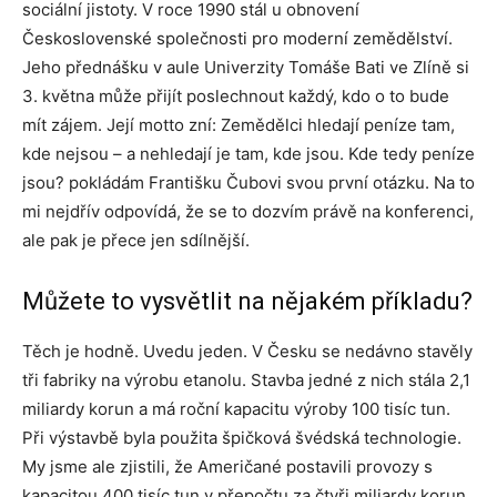
sociální jistoty. V roce 1990 stál u obnovení
Československé společnosti pro moderní zemědělství.
Jeho přednášku v aule Univerzity Tomáše Bati ve Zlíně si
3. května může přijít poslechnout každý, kdo o to bude
mít zájem. Její motto zní: Zemědělci hledají peníze tam,
kde nejsou – a nehledají je tam, kde jsou. Kde tedy peníze
jsou? pokládám Františku Čubovi svou první otázku. Na to
mi nejdřív odpovídá, že se to dozvím právě na konferenci,
ale pak je přece jen sdílnější.
Můžete to vysvětlit na nějakém příkladu?
Těch je hodně. Uvedu jeden. V Česku se nedávno stavěly
tři fabriky na výrobu etanolu. Stavba jedné z nich stála 2,1
miliardy korun a má roční kapacitu výroby 100 tisíc tun.
Při výstavbě byla použita špičková švédská technologie.
My jsme ale zjistili, že Američané postavili provozy s
kapacitou 400 tisíc tun v přepočtu za čtyři miliardy korun,