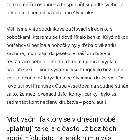
soukromé čili osobní – a hospodařil si podle svého. Z
toho, co si nechal na účtu, mu šly úroky.
Měli jsme vnitropodnikové zúčtovací středisko s
pobočkami, kterému se lidově říkalo banka. Když někdo
potřeboval peníze a pobočky byly třeba o víkendu
zavřené, mohl zajít do jakékoliv naší družstevní
restaurace nebo obchodu a tam mu peníze vyplatili
naproti šeku. Uvnitř systému vše fungovalo bez daně a
vše se danilo, až když finance šly mimo družstvo. (Po
revoluci byl František Čuba vyšetřován a soudně stíhán
za to, že mezi dvanácti tisíci konty „banky“ bylo asi
sedmnáct kont nečlenů družstva – pozn. aut.)
Motivační faktory se v dnešní době
uplatňují také, ale často už bez těch
sociálních jistot, které k nim u vás