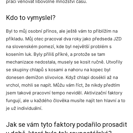
práci věnovat libovolné množství času.
Kdo to vymyslel?
Byl to můj osobní přínos, ale ještě vám to přiblížím na
příkladu. Můj otec pracoval dva roky jako předseda JZD
na slovenském pomezí, kde byl největší problém s
kosením luk. Byly příliš příkré, a protože se tam
mechanizace nedostala, musely se kosit ručně. Utvořily
se skupiny chlapů s kosami a nahoru na kopec byl
donesen demižon slivovice. Když chlapi dosékli až na
vrchol, mohli se napít. Můžu vám říct, že nikdy předtím
jsem takové pracovní tempo neviděl. Aktivizační faktory
fungují, ale u každého člověka musíte najít ten hlavní a to
je už individuální.
Jak se vám tyto faktory podařilo prosadit