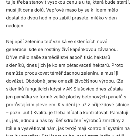
tu je třeba stanovit vysokou cenu a u té, která bude starší,
musí jít cena dolů. Vepřové maso by se k lidem mělo
dostat do dvou hodin po zabití prasete, mléko v den
nadojení.
Nejlepší zelenina teď vzniká ve sklenících nové
generace, kde se rostliny živí kapénkovou závlahou.
Dříve mělo naše zemědělství aspoň tisíc hektarů
skleníků, dnes jich je kolem pětadvaceti hektarů. Proto
nemůže produkovat téměř žádnou zeleninu a musí ji
dovážet. Obdobně jsme omezili živočišnou výrobu. (Ze
skleníků fungujících kdysi v AK Slušovice dnes zůstala
jen památka ve formě velké plochy betonových panelů s
prorůstajícím plevelem. K vidění je už z příjezdové silnice
– pozn. aut.) Kvalitu je třeba hlídat a kontrolovat. Pamatuji
si, jak jednou u nás byl šéf sdružení výrobců zmrzliny z
Itálie a vysvětloval nám, jak tvrdý mají kontrolní systém na