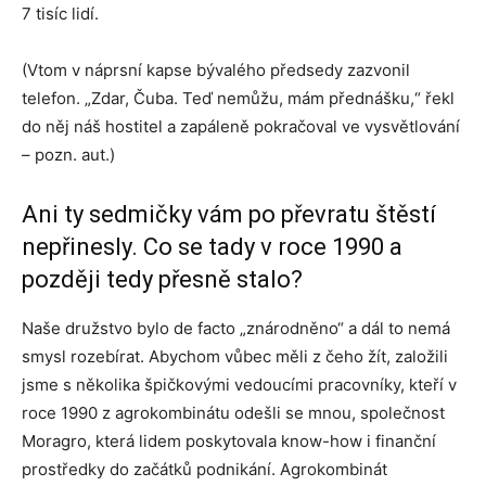
7 tisíc lidí.
(Vtom v náprsní kapse bývalého předsedy zazvonil
telefon. „Zdar, Čuba. Teď nemůžu, mám přednášku,“ řekl
do něj náš hostitel a zapáleně pokračoval ve vysvětlování
– pozn. aut.)
Ani ty sedmičky vám po převratu štěstí
nepřinesly. Co se tady v roce 1990 a
později tedy přesně stalo?
Naše družstvo bylo de facto „znárodněno“ a dál to nemá
smysl rozebírat. Abychom vůbec měli z čeho žít, založili
jsme s několika špičkovými vedoucími pracovníky, kteří v
roce 1990 z agrokombinátu odešli se mnou, společnost
Moragro, která lidem poskytovala know-how i finanční
prostředky do začátků podnikání. Agrokombinát