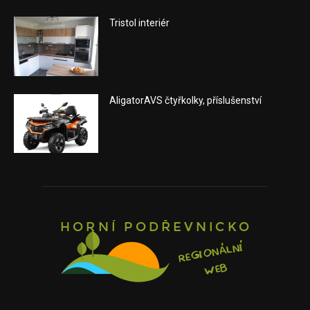
Tristol interiér
AligatorAVS čtyřkolky, příslušenství