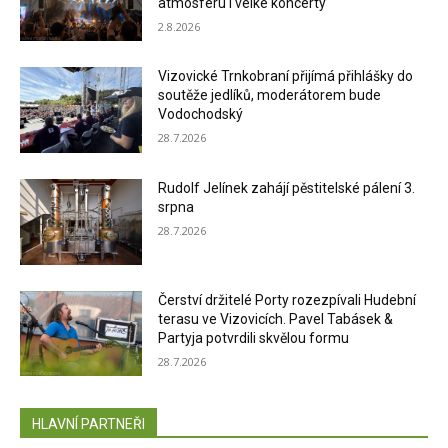
atmosféru i velké koncerty
2.8.2026
Vizovické Trnkobraní přijímá přihlášky do
soutěže jedlíků, moderátorem bude
Vodochodský
28.7.2026
Rudolf Jelínek zahájí pěstitelské pálení 3.
srpna
28.7.2026
Čerství držitelé Porty rozezpívali Hudební
terasu ve Vizovicích. Pavel Tabásek &
Partyja potvrdili skvělou formu
28.7.2026
HLAVNÍ PARTNEŘI