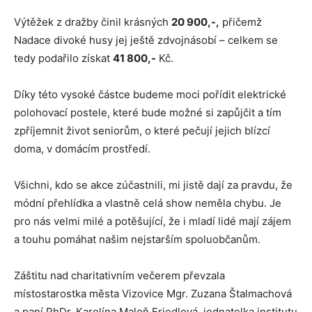
Výtěžek z dražby činil krásných
20 900,-,
přičemž
Nadace divoké husy jej ještě zdvojnásobí – celkem se
tedy podařilo získat
41 800,-
Kč.
Díky této vysoké částce budeme moci pořídit elektrické
polohovací postele, které bude možné si zapůjčit a tím
zpříjemnit život seniorům, o které pečují jejich blízcí
doma, v domácím prostředí.
Všichni, kdo se akce zúčastnili, mi jistě dají za pravdu, že
módní přehlídka a vlastně celá show neměla chybu. Je
pro nás velmi milé a potěšující, že i mladí lidé mají zájem
a touhu pomáhat našim nejstarším spoluobčanům.
Záštitu nad charitativním večerem převzala
místostarostka města Vizovice Mgr. Zuzana Štalmachová
a paní PhDr. Karolína Maloň Friedlová, jednatelka institutu