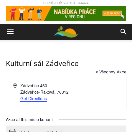
HORNÍ PODŘEVNICKO - inzerce
Kulturní sál Zádveřice
« Všechny Akce
Address
Zádveřice 460
Zádveřice-Raková
,
76312
Get Directions
Akce at this místo konání