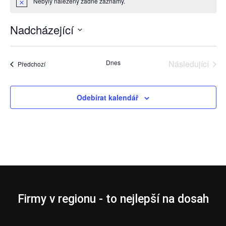
Nebyly nalezeny žádné záznamy.
Notice
Nadcházející
Vyberte
datum.
Dnes
Následující
Akce
Předchozí
Akce
Odebírat kalendář
Firmy v regionu - to nejlepší na dosah