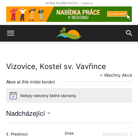
HORNÍ PODŘEVNICKO - inzerce
Vizovice, Kostel sv. Vavřince
« Všechny Akce
Akce at this místo konání
Nebyly nalezeny žádné záznamy.
Notice
Nadcházející
Vyberte
datum.
Dnes
Následující
Akce
Předchozí