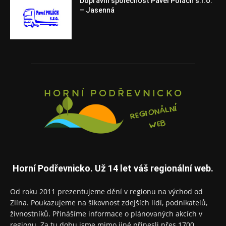
Dopravní společnost Pavel Polách s.r.o.
– Jasenná
Horní Podřevnicko. Už 14 let váš regionální web.
Od roku 2011 prezentujeme dění v regionu na východ od
Zlína. Poukazujeme na šikovnost zdejších lidí, podnikatelů,
živnostníků. Přinášíme informace o plánovaných akcích v
regionu. Za tu dobu jsme mimo jiné přinesli přes 1700