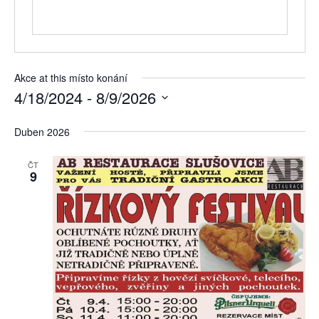
Akce at this místo konání
4/18/2024
 - 
8/9/2026
Vyberte
datum.
Duben 2026
ČT
9