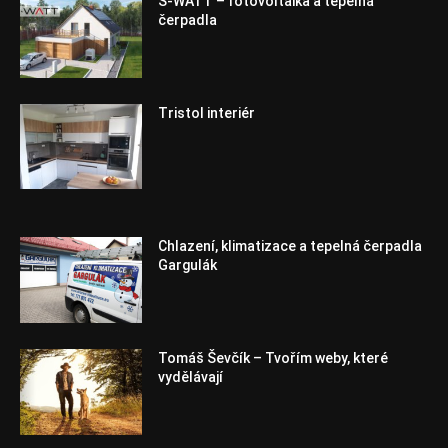
S-WATT – fotovoltaika a tepelná
čerpadla
Tristol interiér
Chlazení, klimatizace a tepelná čerpadla
Gargulák
Tomáš Ševčík – Tvořím weby, které
vydělávají