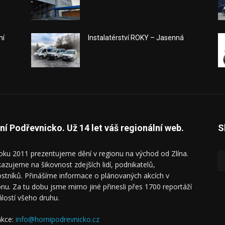
ní
Instalatérství ROKY – Jasenná
ní Podřevnicko. Už 14 let váš regionální web.
S
oku 2011 prezentujeme dění v regionu na východ od Zlína.
azujeme na šikovnost zdejších lidí, podnikatelů,
ostníků. Přinášíme informace o plánovaných akcích v
onu. Za tu dobu jsme mimo jiné přinesli přes 1700 reportáží
álostí všeho druhu.
kce:
info@hornipodrevnicko.cz