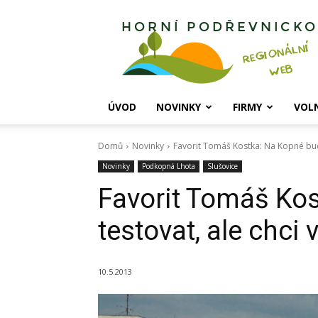
Horní
Podřevnicko
ÚVOD
NOVINKY
FIRMY
VOL
Domů
Novinky
Favorit Tomáš Kostka: Na Kopné budu
Novinky
Podkopná Lhota
Slušovice
Favorit Tomáš Ko
testovat, ale chci 
10.5.2013