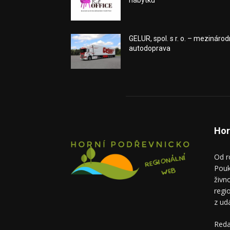
nábytku
GELUR, spol. s r. o. – mezinárod
autodoprava
Hor
Od r
Pouk
živn
regi
z ud
Reda