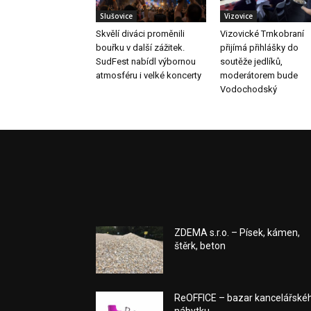
Slušovice
Vizovice
Skvělí diváci proměnili
Vizovické Trnkobraní
bouřku v další zážitek.
přijímá přihlášky do
SudFest nabídl výbornou
soutěže jedlíků,
atmosféru i velké koncerty
moderátorem bude
Vodochodský
ZDEMA s.r.o. – Písek, kámen,
štěrk, beton
ReOFFICE – bazar kancelářské