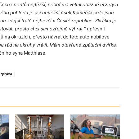
ch sprintů nejtěžší, neboť má velmi obtížné erzety a
mého pohledu je asi nejtěžší úsek Kameňák, kde jsou
ou zdejší tratě nejhezčí v České republice. Zkrátka je
stovat, přesto chci samozřejmě vyhrát,“
upřesnil
nů na okruzích, přesto návrat do této automobilové
e rád na okruhy vrátil. Mám otevřené zpáteční dvířka,
čního syna Matthiase.
 zpráva