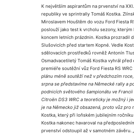
K největším aspirantům na prvenství na XXI.
republiky ve sprintrally Tomáš Kostka. Zl
Miroslavem Houštěm do vozu Ford Fiesta RS 
poslouží jako test k vrcholu sezony, kterým
koncem letních prázdnin.
Kostka prozradil d
Slušovicích před startem Kopné. Vedle Kostk
sdělovacích prostředků rovněž Antonín Tlus
Osmadvacetiletý Tomáš Kostka vyhrál před d
premiéře soutěžní vůz Ford Fiesta RS WRC
plánu méně soutěží než v předchozím roce, 
srpna se představíme na Německé rally a po
podnicích světového šampionátu ve Francii 
Citroën DS3 WRC a teoreticky je možný i je
je na Německo již obsazená, proto vůz pro m
Kostka, který při loňském jubilejním ročn
Kostka nakonec havaroval na předposledním
prvenství odstoupil až v samotném závěru.