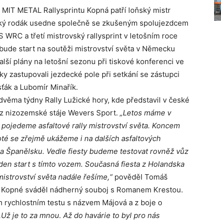
 MIT METAL Rallysprintu Kopná patří loňský mistr
ínský rodák usedne společně se zkušeným spolujezdcem
WRC a třetí mistrovský rallysprint v letošním roce
 bude start na soutěži mistrovství světa v Německu
alší plány na letošní sezonu při tiskové konferenci ve
y zastupovali jezdecké pole při setkání se zástupci
ťák a Lubomír Minařík.
věma týdny Rally Lužické hory, kde představil v české
 z nizozemské stáje Wevers Sport.
„Letos máme v
pojedeme asfaltové rally mistrovství světa. Koncem
té se zřejmě ukážeme i na dalších asfaltových
a Španělsku. Vedle fiesty budeme testovat rovněž vůz
den start s tímto vozem. Současná fiesta z Holandska
istrovství světa nadále řešíme,“
pověděl Tomáš
íku Kopné sváděl nádherný souboj s Romanem Krestou.
 rychlostním testu s názvem Májová a z boje o
„Už je to za mnou. Až do havárie to byl pro nás