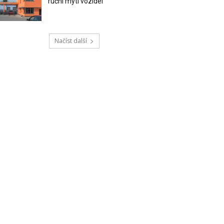
ruční mytí vozidel
Načíst další