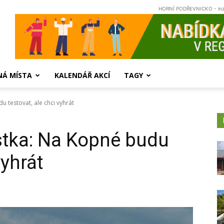
HORNÍ PODŘEVNICKO - in
NÁ MÍSTA
KALENDÁŘ AKCÍ
TAGY
 testovat, ale chci vyhrát
stka: Na Kopné budu
vyhrát