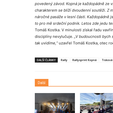
povedený závod. Kopná je každopádně ze vše
charakterem se blíží dvoudenní soutěži. Z 
náročné pasáže v lesní části. Každopádně js
to pro mě srdeční podnik. Letos zde jedu te
Tomáš Kostka. V minulosti získal řadu vavří
disciplíny nevylučuje.
„V budoucnosti bych s
tak uvidíme,“
uzavřel Tomáš Kostka, otec ro
DALŠÍ ČLÁNKY
Rally
Rallysprint Kopná
Tisková
Další