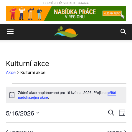
HORNÍ PODŘEVNICKO - inzerce
Kulturní akce
Akce
Kulturní akce
Akce
Žádné akce naplánované pro 16 května, 2026. Přejít na
příští
Notice
nadcházející akce
.
for
16
5/16/2026
Nav
Naviga
Hledat
Den
pro
Vyberte
května,
pro
datum.
zob
Předchozí den
Další den