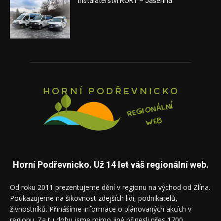
Instalatérství ROKY – Jasenná
Horní Podřevnicko. Už 14 let váš regionální web.
Od roku 2011 prezentujeme dění v regionu na východ od Zlína.
Poukazujeme na šikovnost zdejších lidí, podnikatelů,
živnostníků. Přinášíme informace o plánovaných akcích v
regionu. Za tu dobu jsme mimo jiné přinesli přes 1700