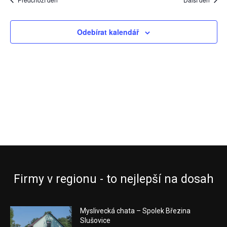
2026
hledání
Ak
a
Odebírat kalendář
zobraz
Akce
Firmy v regionu - to nejlepší na dosah
Myslivecká chata – Spolek Březina
Slušovice