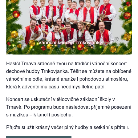
Hasiči Trnava srdečně zvou na tradiční vánoční koncert
dechové hudby Trnkovjanka. Těšit se můžete na oblíbené
vánoční melodie, krásné aranže i pohodovou atmosféru,
která k adventnímu času neodmyslitelně patří.
Koncert se uskuteční v tělocvičně základní školy v
Trnavě. Po programu bude následovat příjemné posezení
s muzikou – k tanci i poslechu.
Přijďte si užít krásný večer plný hudby a setkání s přáteli.