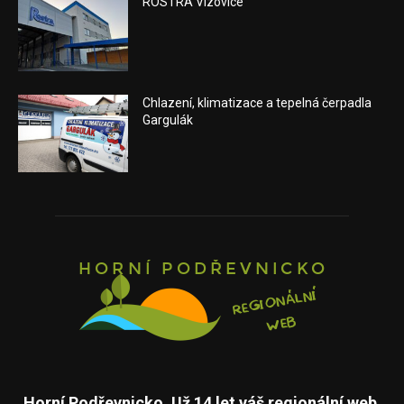
ROSTRA Vizovice
Chlazení, klimatizace a tepelná čerpadla
Gargulák
Horní Podřevnicko. Už 14 let váš regionální web.