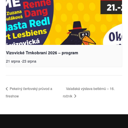
Vizovické Trnkobraní 2026 – program
21 srpna
-
23 srpna
Pekelný čertovský průvod a
Valašská výstava betlémů – 16.
fireshow
ročník