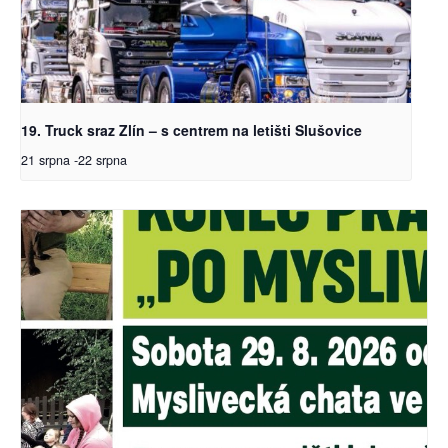
19. Truck sraz Zlín – s centrem na letišti Slušovice
21 srpna
-
22 srpna