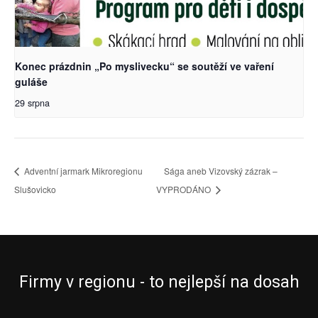
Konec prázdnin „Po myslivecku“ se soutěží ve vaření
guláše
29 srpna
Adventní jarmark Mikroregionu
Sága aneb Vizovský zázrak –
Slušovicko
VYPRODÁNO
Firmy v regionu - to nejlepší na dosah