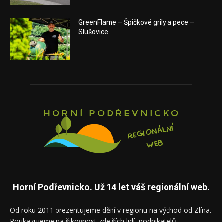
GreenFlame – Špičkové grily a pece –
Slušovice
Horní Podřevnicko. Už 14 let váš regionální web.
Od roku 2011 prezentujeme dění v regionu na východ od Zlína.
Poukazujeme na šikovnost zdejších lidí, podnikatelů,