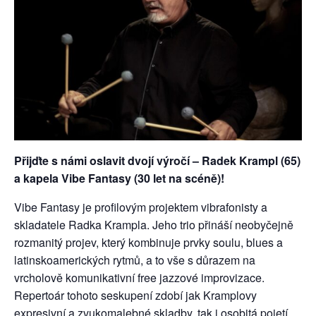
Přijďte s námi oslavit dvojí výročí – Radek Krampl (65)
a kapela Vibe Fantasy (30 let na scéně)!
Vibe Fantasy je profilovým projektem vibrafonisty a
skladatele Radka Krampla. Jeho trio přináší neobyčejně
rozmanitý projev, který kombinuje prvky soulu, blues a
latinskoamerických rytmů, a to vše s důrazem na
vrcholově komunikativní free jazzové improvizace.
Repertoár tohoto seskupení zdobí jak Kramplovy
expresivní a zvukomalebné skladby, tak i osobitá pojetí