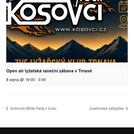
Open air lyžařská taneční zábava v Trnavě
8 srpna @ 19:00
-
3:00
Sněhová White Party v Sudu
Josefovská zabíjačka