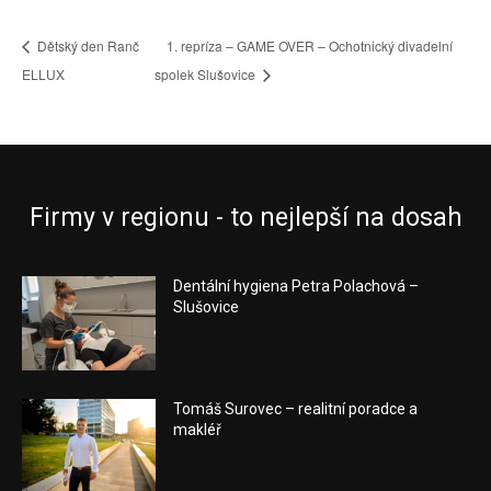
Dětský den Ranč
1. repríza – GAME OVER – Ochotnický divadelní
ELLUX
spolek Slušovice
Firmy v regionu - to nejlepší na dosah
Dentální hygiena Petra Polachová –
Slušovice
Tomáš Surovec – realitní poradce a
makléř