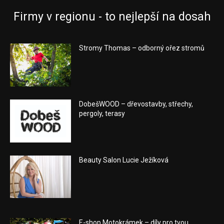
Firmy v regionu - to nejlepší na dosah
Stromy Thomas – odborný ořez stromů
DobešWOOD – dřevostavby, střechy,
pergoly, terasy
Beauty Salon Lucie Ježíková
E-shop Motokrámek – díly pro tvou