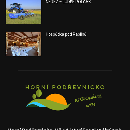
NEREZ – LUDĚK POLČÁK
Hospůdka pod Rablinů