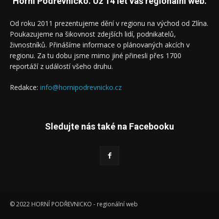
Horní Podřevnicko. Už 14 let váš regionální web.
Od roku 2011 prezentujeme dění v regionu na východ od Zlína.
Poukazujeme na šikovnost zdejších lidí, podnikatelů,
živnostníků. Přinášíme informace o plánovaných akcích v
regionu. Za tu dobu jsme mimo jiné přinesli přes 1700
reportáží z událostí všeho druhu.
Redakce:
info@hornipodrevnicko.cz
Sledujte nás také na Facebooku
© 2022 HORNÍ PODŘEVNICKO - regionální web