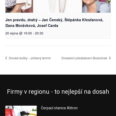
Jen pravdu, drahý – Jan Čenský, Štěpánka Křesťanová,
Dana Morávková, Josef Carda
20 srpna @ 19:00
-
20:30
Divoké kočky – přidaný termín
Divadelní představení Budulínek
Firmy v regionu - to nejlepší na dosah
Čerpací stanice Alitron