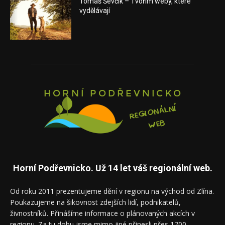
Tomáš Ševčík – Tvořím weby, které
vydělávají
Horní Podřevnicko. Už 14 let váš regionální web.
Od roku 2011 prezentujeme dění v regionu na východ od Zlína.
Poukazujeme na šikovnost zdejších lidí, podnikatelů,
živnostníků. Přinášíme informace o plánovaných akcích v
regionu. Za tu dobu jsme mimo jiné přinesli přes 1700