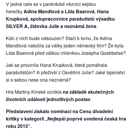
V jedné cele se v pankrácké věznici sejdou
herečky
Adina Mandlová a Lída Baarová
,
Hana
Krupková, spolupracovnice parašutistů výsadku
SILVER A, židovka Julie a neznámá žena
.
Kdo z nich bude odsouzen? Stačí k tomu, že Adina
Mandlová natočila za války jeden německý film? Že byla
Lída Baarová před válkou milenkou Josepha Goebbelse?
Jak se provinila Hana Krupková, která pomáhala
parašutistům? A přeživší z Osvětimi Julie? Jaké tajemství
si s sebou nese ona neznámá?
Hra Martiny Kinské vznikla
na základě skutečných
životních událostí jednotlivých postav
.
Představení získalo nominaci na Cenu divadelní
kritiky v kategorii „Nejlepší poprvé uvedená česká hra
roku 2015“.