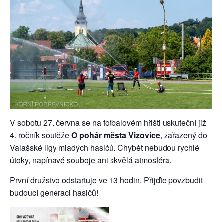
V sobotu 27. června se na fotbalovém hřišti uskuteční již
4. ročník soutěže
O pohár města Vizovice
, zařazený do
Valašské ligy mladých hasičů. Chybět nebudou rychlé
útoky, napínavé souboje ani skvělá atmosféra.
První družstvo odstartuje ve 13 hodin. Přijďte povzbudit
budoucí generaci hasičů!