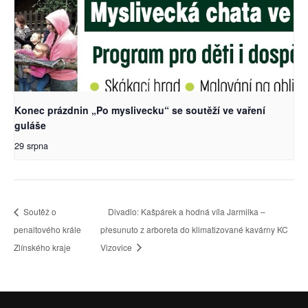
Konec prázdnin „Po myslivecku“ se soutěží ve vaření
guláše
29 srpna
Soutěž o
Divadlo: Kašpárek a hodná víla Jarmilka –
penaltového krále
přesunuto z arboreta do klimatizované kavárny KC
Zlínského kraje
Vizovice