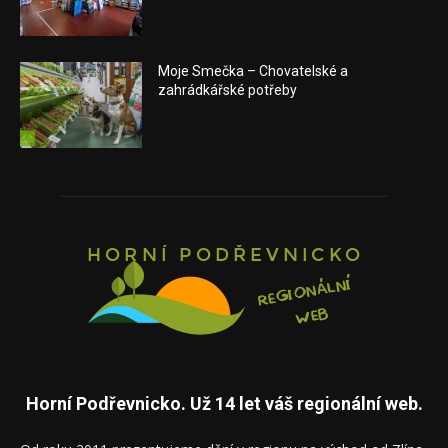
Moje Smečka – Chovatelské a
zahrádkářské potřeby
Horní Podřevnicko. Už 14 let váš regionální web.