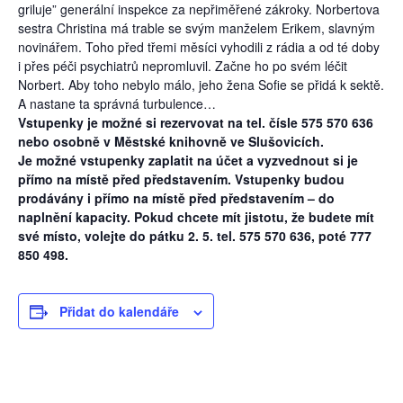
griluje” generální inspekce za nepřiměřené zákroky. Norbertova
sestra Christina má trable se svým manželem Erikem, slavným
novinářem. Toho před třemi měsíci vyhodili z rádia a od té doby
i přes péči psychiatrů nepromluvil. Začne ho po svém léčit
Norbert. Aby toho nebylo málo, jeho žena Sofie se přidá k sektě.
A nastane ta správná turbulence…
Vstupenky je možné si rezervovat na tel. čísle 575 570 636
nebo osobně v Městské knihovně ve Slušovicích.
Je možné vstupenky zaplatit na účet a vyzvednout si je
přímo na místě před představením. Vstupenky budou
prodávány i přímo na místě před představením – do
naplnění kapacity. Pokud chcete mít jistotu, že budete mít
své místo, volejte do pátku 2. 5. tel. 575 570 636, poté 777
850 498.
Přidat do kalendáře