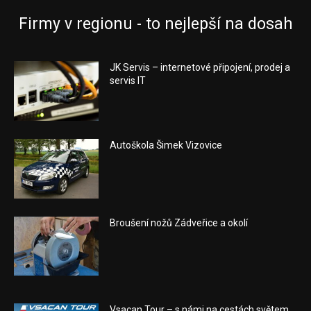
Firmy v regionu - to nejlepší na dosah
JK Servis – internetové připojení, prodej a
servis IT
Autoškola Šimek Vizovice
Broušení nožů Zádveřice a okolí
Vsacan Tour – s námi na cestách světem