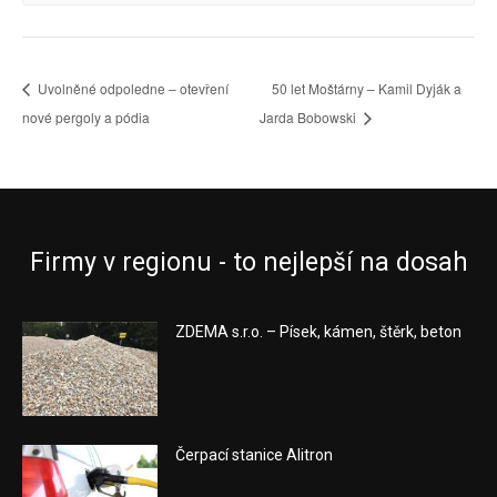
Uvolněné odpoledne – otevření
50 let Moštárny – Kamil Dyják a
nové pergoly a pódia
Jarda Bobowski
Firmy v regionu - to nejlepší na dosah
ZDEMA s.r.o. – Písek, kámen, štěrk, beton
Čerpací stanice Alitron